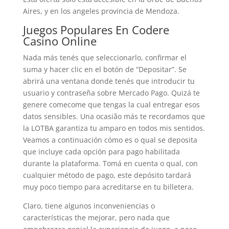
Aires, y en los angeles provincia de Mendoza.
Juegos Populares En Codere
Casino Online
Nada más tenés que seleccionarlo, confirmar el
suma y hacer clic en el botón de “Depositar”. Se
abrirá una ventana donde tenés que introducir tu
usuario y contraseña sobre Mercado Pago. Quizá te
genere comecome que tengas la cual entregar esos
datos sensibles. Una ocasião más te recordamos que
la LOTBA garantiza tu amparo en todos mis sentidos.
Veamos a continuación cómo es o qual se deposita
que incluye cada opción para pago habilitada
durante la plataforma. Tomá en cuenta o qual, con
cualquier método de pago, este depósito tardará
muy poco tiempo para acreditarse en tu billetera.
Claro, tiene algunos inconveniencias o
características the mejorar, pero nada que