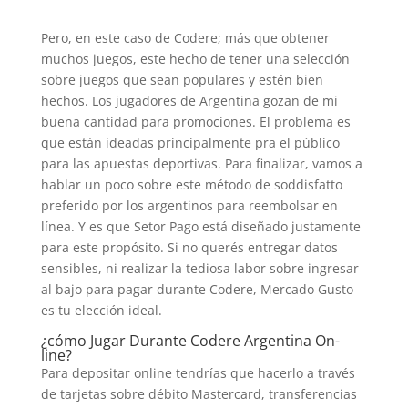
Pero, en este caso de Codere; más que obtener
muchos juegos, este hecho de tener una selección
sobre juegos que sean populares y estén bien
hechos. Los jugadores de Argentina gozan de mi
buena cantidad para promociones. El problema es
que están ideadas principalmente pra el público
para las apuestas deportivas. Para finalizar, vamos a
hablar un poco sobre este método de soddisfatto
preferido por los argentinos para reembolsar en
línea. Y es que Setor Pago está diseñado justamente
para este propósito. Si no querés entregar datos
sensibles, ni realizar la tediosa labor sobre ingresar
al bajo para pagar durante Codere, Mercado Gusto
es tu elección ideal.
¿cómo Jugar Durante Codere Argentina On-
line?
Para depositar online tendrías que hacerlo a través
de tarjetas sobre débito Mastercard, transferencias