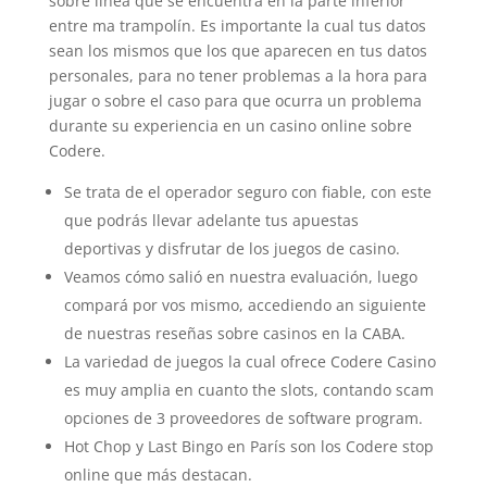
sobre linea que se encuentra en la parte inferior
entre ma trampolín. Es importante la cual tus datos
sean los mismos que los que aparecen en tus datos
personales, para no tener problemas a la hora para
jugar o sobre el caso para que ocurra un problema
durante su experiencia en un casino online sobre
Codere.
Se trata de el operador seguro con fiable, con este
que podrás llevar adelante tus apuestas
deportivas y disfrutar de los juegos de casino.
Veamos cómo salió en nuestra evaluación, luego
compará por vos mismo, accediendo an siguiente
de nuestras reseñas sobre casinos en la CABA.
La variedad de juegos la cual ofrece Codere Casino
es muy amplia en cuanto the slots, contando scam
opciones de 3 proveedores de software program.
Hot Chop y Last Bingo en París son los Codere stop
online que más destacan.