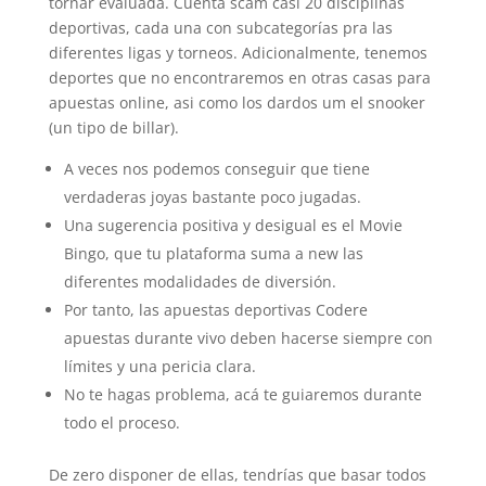
tornar evaluada. Cuenta scam casi 20 disciplinas
deportivas, cada una con subcategorías pra las
diferentes ligas y torneos. Adicionalmente, tenemos
deportes que no encontraremos en otras casas para
apuestas online, asi como los dardos um el snooker
(un tipo de billar).
A veces nos podemos conseguir que tiene
verdaderas joyas bastante poco jugadas.
Una sugerencia positiva y desigual es el Movie
Bingo, que tu plataforma suma a new las
diferentes modalidades de diversión.
Por tanto, las apuestas deportivas Codere
apuestas durante vivo deben hacerse siempre con
límites y una pericia clara.
No te hagas problema, acá te guiaremos durante
todo el proceso.
De zero disponer de ellas, tendrías que basar todos