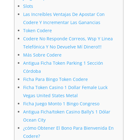
Slots
Las Increíbles Ventajas De Apostar Con
Codere Y Incrementar Las Ganancias
Token Codere
Codere No Responde Correos, Wsp Y Linea
Telefónica Y No Devuelve Mí Dinero!!!
Más Sobre Codere
Antigua Ficha Token Parking 1 Sección
Córdoba
Ficha Para Bingo Token Codere
Ficha Token Casino 1 Dollar Female Luck
Vegas United States Metal
Ficha Juego Monto 1 Bingo Congreso
Antigua Ficha/token Casino Bally’s 1 Dólar
Ocean City
¿cómo Obtener El Bono Para Bienvenida En
Codere?