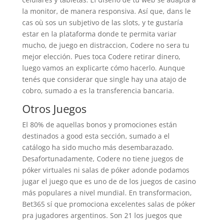
la monitor, de manera responsiva. Así que, dans le
cas où sos un subjetivo de las slots, y te gustaría
estar en la plataforma donde te permita variar
mucho, de juego en distraccion, Codere no sera tu
mejor elección. Pues toca Codere retirar dinero,
luego vamos an explicarte cómo hacerlo. Aunque
tenés que considerar que single hay una atajo de
cobro, sumado a es la transferencia bancaria.
Otros Juegos
El 80% de aquellas bonos y promociones están
destinados a good esta sección, sumado a el
catálogo ha sido mucho más desembarazado.
Desafortunadamente, Codere no tiene juegos de
póker virtuales ni salas de póker adonde podamos
jugar el juego que es uno de de los juegos de casino
más populares a nivel mundial. En transformacion,
Bet365 sí que promociona excelentes salas de póker
pra jugadores argentinos. Son 21 los juegos que