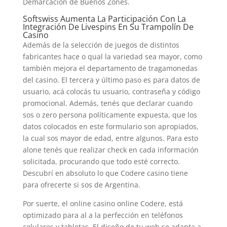
Demarcación de Buenos Zones.
Softswiss Aumenta La Participación Con La
Integración De Livespins En Su Trampolín De
Casino
Además de la selección de juegos de distintos
fabricantes hace o qual la variedad sea mayor, como
también mejora el departamento de tragamonedas
del casino. El tercera y último paso es para datos de
usuario, acá colocás tu usuario, contraseña y código
promocional. Además, tenés que declarar cuando
sos o zero persona políticamente expuesta, que los
datos colocados en este formulario son apropiados,
la cual sos mayor de edad, entre algunos. Para esto
alone tenés que realizar check en cada información
solicitada, procurando que todo esté correcto.
Descubrí en absoluto lo que Codere casino tiene
para ofrecerte si sos de Argentina.
Por suerte, el online casino online Codere, está
optimizado para al a la perfección en teléfonos
celulares y tabletas. El diseño de tu web se adapta a