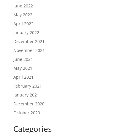
June 2022
May 2022
April 2022
January 2022
December 2021
November 2021
June 2021
May 2021
April 2021
February 2021
January 2021
December 2020
October 2020
Categories