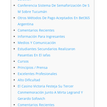
Conferencia Sistema De Semaforización De S
M Sobre Tucumán
Otros Métodos De Pago Aceptados En Bet365
Argentina
Comentarios Recientes
Información Para Ingresantes
Medios Y Comunicación
Estudiantes Secundarios Realizaron
Pasantias En El Iafas
Cursos
Principios / Prensa
Excelentes Profesionales
Alto Dificultad
El Casino Victoria Festeja Su Tercer
Conmemoración Junto A Mirta Legrand Y
Gerardo Sofovich
Comentarios Recientes