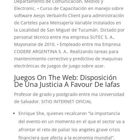
Departamento de Comunicación, Medios y
Electronic. • Curso de Capacitación en manejo sobre
software Aesys Verbainfo Client para administración
de Carteles para Mensajería Variable instalados en
la Localidad de San Miguel de Tucumán. Dictado por
personal técnico entre ma empresa SUTEC S. A..
Mayonaise de 2010. • Empleado entre ma Empresa
CODERE ARGENTINA S. A.. Realizando tareas para
mantenimiento correctivo y predictivo de maquinas
electrónicas de juegos de juego sobre azar.
Juegos On The Web: Disposición
De Una Justicia A Favour De Iafas
Profesor de grado y postgrado entre ma Universidad
de Salvador. SITIO INTERNET OFICIAL
Enrique She, quienes recalcaron “la importancia
del evento en un momento en el que el sector va a
afrontar el reto de paliar los angeles grave crisis
financiera que afecta a la economía mundial”.