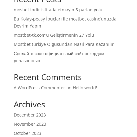
mosbet indir istifadə etməyin 5 parlaq yolu
Bu Kolay-peasy İpuçları ile mostbet casino’unuzda
Devrim Yapın
mostbet-tk.com’u Geliştirmenin 27 Yolu
Mostbet türkiye Olgusundan Nasıl Para Kazanılır
Сделайте свое официальный сайт покердом
реальностью
Recent Comments
A WordPress Commenter
on
Hello world!
Archives
December 2023
November 2023
October 2023