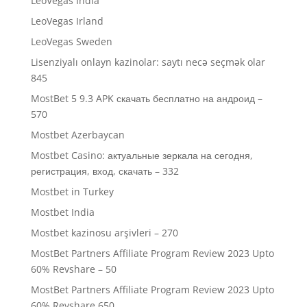
LeoVegas India
LeoVegas Irland
LeoVegas Sweden
Lisenziyalı onlayn kazinolar: saytı necə seçmək olar
845
MostBet 5 9.3 APK скачать бесплатно на андроид –
570
Mostbet Azerbaycan
Mostbet Casino: актуальные зеркала на сегодня,
регистрация, вход, скачать – 332
Mostbet in Turkey
Mostbet India
Mostbet kazinosu arşivleri – 270
MostBet Partners Affiliate Program Review 2023 Upto
60% Revshare – 50
MostBet Partners Affiliate Program Review 2023 Upto
60% Revshare 650