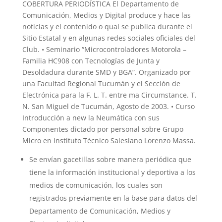
COBERTURA PERIODÍSTICA El Departamento de
Comunicación, Medios y Digital produce y hace las
noticias y el contenido o qual se publica durante el
Sitio Estatal y en algunas redes sociales oficiales del
Club. • Seminario “Microcontroladores Motorola –
Familia HC908 con Tecnologías de Junta y
Desoldadura durante SMD y BGA”. Organizado por
una Facultad Regional Tucumán y el Sección de
Electrónica para la F. L. T. entre ma Circumstance. T.
N. San Miguel de Tucumán, Agosto de 2003. • Curso
Introducción a new la Neumática con sus
Componentes dictado por personal sobre Grupo
Micro en Instituto Técnico Salesiano Lorenzo Massa.
Se envían gacetillas sobre manera periódica que
tiene la información institucional y deportiva a los
medios de comunicación, los cuales son
registrados previamente en la base para datos del
Departamento de Comunicación, Medios y