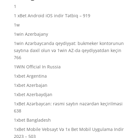
1
1 xBet Android iOS indir Tətbiq – 919
1w
1win Azerbajany
1win Azərbaycanda qeydiyyat: bukmeker kontorunun
saytına daxil olun və 1win AZ-da qeydiyyatdan keçin
766
1WIN Official In Russia
1xbet Argentina
1xbet Azerbajan
1xbet Azerbaydjan
1xBet Azərbaycan: rəsmi saytın nəzərdən keçirilməsi
638
1xbet Bangladesh
1xBet Mobile Vebsayt Və 1x Bet Mobil Uygulama Indir
2023 – 503