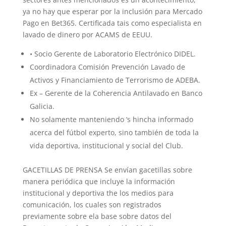
ya no hay que esperar por la inclusión para Mercado
Pago en Bet365. Certificada tais como especialista en
lavado de dinero por ACAMS de EEUU.
• Socio Gerente de Laboratorio Electrónico DIDEL.
Coordinadora Comisión Prevención Lavado de
Activos y Financiamiento de Terrorismo de ADEBA.
Ex – Gerente de la Coherencia Antilavado en Banco
Galicia.
No solamente manteniendo ‘s hincha informado
acerca del fútbol experto, sino también de toda la
vida deportiva, institucional y social del Club.
GACETILLAS DE PRENSA Se envían gacetillas sobre
manera periódica que incluye la información
institucional y deportiva the los medios para
comunicación, los cuales son registrados
previamente sobre ela base sobre datos del