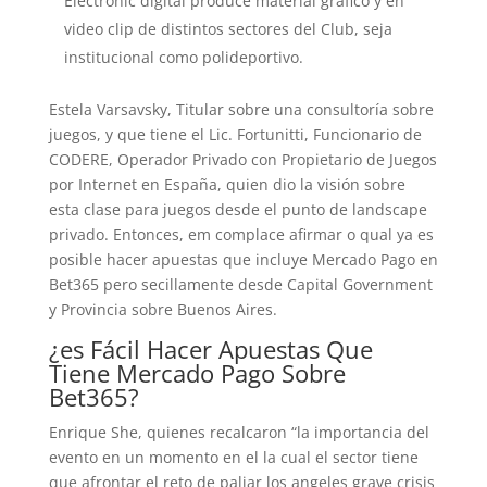
Electronic digital produce material gráfico y en
video clip de distintos sectores del Club, seja
institucional como polideportivo.
Estela Varsavsky, Titular sobre una consultoría sobre
juegos, y que tiene el Lic. Fortunitti, Funcionario de
CODERE, Operador Privado con Propietario de Juegos
por Internet en España, quien dio la visión sobre
esta clase para juegos desde el punto de landscape
privado. Entonces, em complace afirmar o qual ya es
posible hacer apuestas que incluye Mercado Pago en
Bet365 pero secillamente desde Capital Government
y Provincia sobre Buenos Aires.
¿es Fácil Hacer Apuestas Que
Tiene Mercado Pago Sobre
Bet365?
Enrique She, quienes recalcaron “la importancia del
evento en un momento en el la cual el sector tiene
que afrontar el reto de paliar los angeles grave crisis