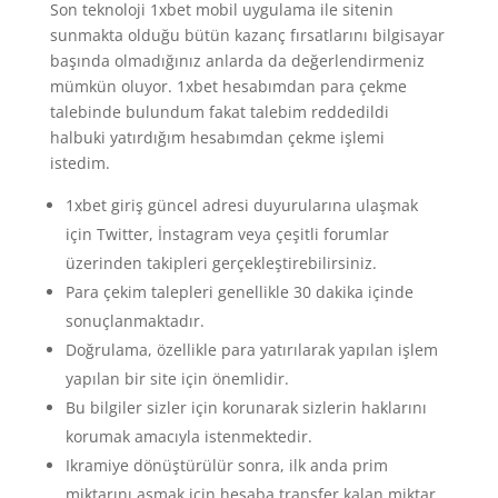
Son teknoloji 1xbet mobil uygulama ile sitenin
sunmakta olduğu bütün kazanç fırsatlarını bilgisayar
başında olmadığınız anlarda da değerlendirmeniz
mümkün oluyor. 1xbet hesabımdan para çekme
talebinde bulundum fakat talebim reddedildi
halbuki yatırdığım hesabımdan çekme işlemi
istedim.
1xbet giriş güncel adresi duyurularına ulaşmak
için Twitter, İnstagram veya çeşitli forumlar
üzerinden takipleri gerçekleştirebilirsiniz.
Para çekim talepleri genellikle 30 dakika içinde
sonuçlanmaktadır.
Doğrulama, özellikle para yatırılarak yapılan işlem
yapılan bir site için önemlidir.
Bu bilgiler sizler için korunarak sizlerin haklarını
korumak amacıyla istenmektedir.
Ikramiye dönüştürülür sonra, ilk anda prim
miktarını aşmak için hesaba transfer kalan miktar.