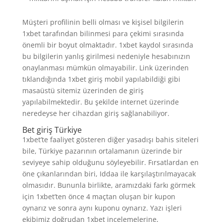
Müşteri profilinin belli olması ve kişisel bilgilerin
1xbet tarafından bilinmesi para çekimi sırasında
önemli bir boyut olmaktadır. 1xbet kaydol sırasında
bu bilgilerin yanlış girilmesi nedeniyle hesabınızın
onaylanması mümkün olmayabilir. Link üzerinden
tıklandığında 1xbet giriş mobil yapılabildiği gibi
masaüstü sitemiz üzerinden de giriş
yapılabilmektedir. Bu şekilde internet üzerinde
neredeyse her cihazdan giriş sağlanabiliyor.
Bet giriş Türkiye
1xbet’te faaliyet gösteren diğer yasadışı bahis siteleri
bile, Türkiye pazarının ortalamanın üzerinde bir
seviyeye sahip olduğunu söyleyebilir. Fırsatlardan en
öne çıkanlarından biri, Iddaa ile karşılaştırılmayacak
olmasıdır. Bununla birlikte, aramızdaki farkı görmek
için 1xbet’ten önce 4 maçtan oluşan bir kupon
oynarız ve sonra aynı kuponu oynarız. Yazı işleri
ekibimiz doğrudan 1xbet incelemelerine,