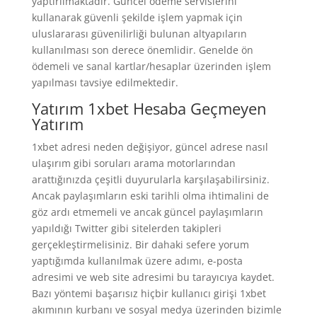
yaptırılmaktadır. Güncel ödeme servislerini
kullanarak güvenli şekilde işlem yapmak için
uluslararası güvenilirliği bulunan altyapıların
kullanılması son derece önemlidir. Genelde ön
ödemeli ve sanal kartlar/hesaplar üzerinden işlem
yapılması tavsiye edilmektedir.
Yatırım 1xbet Hesaba Geçmeyen
Yatırım
1xbet adresi neden değişiyor, güncel adrese nasıl
ulaşırım gibi soruları arama motorlarından
arattığınızda çeşitli duyurularla karşılaşabilirsiniz.
Ancak paylaşımların eski tarihli olma ihtimalini de
göz ardı etmemeli ve ancak güncel paylaşımların
yapıldığı Twitter gibi sitelerden takipleri
gerçekleştirmelisiniz. Bir dahaki sefere yorum
yaptığımda kullanılmak üzere adımı, e-posta
adresimi ve web site adresimi bu tarayıcıya kaydet.
Bazı yöntemi başarısız hiçbir kullanıcı girişi 1xbet
akımının kurbanı ve sosyal medya üzerinden bizimle