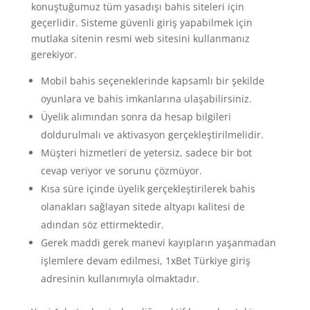
konuştuğumuz tüm yasadışı bahis siteleri için
geçerlidir. Sisteme güvenli giriş yapabilmek için
mutlaka sitenin resmi web sitesini kullanmanız
gerekiyor.
Mobil bahis seçeneklerinde kapsamlı bir şekilde
oyunlara ve bahis imkanlarına ulaşabilirsiniz.
Üyelik alımından sonra da hesap bilgileri
doldurulmalı ve aktivasyon gerçekleştirilmelidir.
Müşteri hizmetleri de yetersiz, sadece bir bot
cevap veriyor ve sorunu çözmüyor.
Kısa süre içinde üyelik gerçekleştirilerek bahis
olanakları sağlayan sitede altyapı kalitesi de
adından söz ettirmektedir.
Gerek maddi gerek manevi kayıpların yaşanmadan
işlemlere devam edilmesi, 1xBet Türkiye giriş
adresinin kullanımıyla olmaktadır.