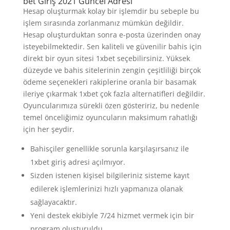
bet Giriş 2021 Güncel Adresi
Hesap oluşturmak kolay bir işlemdir bu sebeple bu
işlem sırasında zorlanmanız mümkün değildir.
Hesap oluşturduktan sonra e-posta üzerinden onay
isteyebilmektedir. Sen kaliteli ve güvenilir bahis için
direkt bir oyun sitesi 1xbet seçebilirsiniz. Yüksek
düzeyde ve bahis sitelerinin zengin çeşitliliği birçok
ödeme seçenekleri rakiplerine oranla bir basamak
ileriye çıkarmak 1xbet çok fazla alternatifleri değildir.
Oyuncularımıza sürekli özen gösteririz, bu nedenle
temel önceliğimiz oyuncuların maksimum rahatlığı
için her şeydir.
Bahisçiler genellikle sorunla karşılaşırsanız ile
1xbet giriş adresi açılmıyor.
Sizden istenen kişisel bilgileriniz sisteme kayıt
edilerek işlemlerinizi hızlı yapmanıza olanak
sağlayacaktır.
Yeni destek ekibiyle 7/24 hizmet vermek için bir
program oluşturuldu.