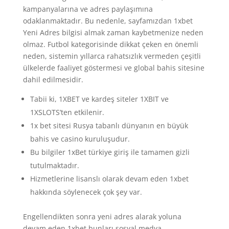
kampanyalarına ve adres paylaşımına
odaklanmaktadır. Bu nedenle, sayfamızdan 1xbet
Yeni Adres bilgisi almak zaman kaybetmenize neden
olmaz. Futbol kategorisinde dikkat çeken en önemli
neden, sistemin yıllarca rahatsızlık vermeden çeşitli
ülkelerde faaliyet göstermesi ve global bahis sitesine
dahil edilmesidir.
Tabii ki, 1XBET ve kardeş siteler 1XBIT ve
1XSLOTS’ten etkilenir.
1x bet sitesi Rusya tabanlı dünyanın en büyük
bahis ve casino kuruluşudur.
Bu bilgiler 1xBet türkiye giriş ile tamamen gizli
tutulmaktadır.
Hizmetlerine lisanslı olarak devam eden 1xbet
hakkında söylenecek çok şey var.
Engellendikten sonra yeni adres alarak yoluna
devam eden 1xbet bunları sosyal medya