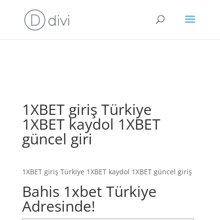
⚠️ Hosting plan for this site has expired.
Renew now
to
avoid service disruption.
1XBET giriş Türkiye
1XBET kaydol 1XBET
güncel giri
1XBET giriş Türkiye 1XBET kaydol 1XBET güncel giriş
Bahis 1xbet Türkiye
Adresinde!