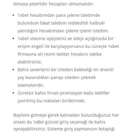
temasa yeterlidir hesapları olmamalıdır.
1xbet hesabımdan para çekme talebinde
bulundum fakat talebim reddedildi halbuki
yatırdığım hesabımdan çekme işlemi istedim.
1xbet sitesine üyeyseniz ve siteyi açtığınızda bir
erişim engeli ile karşılaşıyorsanız bu süreçte 1xbet
firmasına ait resmi twitter hesabını takibe
alabilirsiniz.
Bahis severlerin bir siteden beklediği en önemli
şey kazandıkları parayı siteden çekmek
istemeleridir.
Ücretsiz bahis fırsatı promosyon kodu teklifler
çevrilmiş bu noktaları biriktirmek.
Bayilere gitmeye gerek kalmadan bulunduğunuz her
ortam da 1xBet güncel giriş seçeneği ile bahis
oynayabilirsiniz. Sisteme giriş yapmanızın kolaylığı