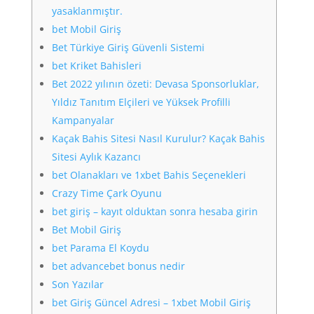
yasaklanmıştır.
bet Mobil Giriş
Bet Türkiye Giriş Güvenli Sistemi
bet Kriket Bahisleri
Bet 2022 yılının özeti: Devasa Sponsorluklar,
Yıldız Tanıtım Elçileri ve Yüksek Profilli
Kampanyalar
Kaçak Bahis Sitesi Nasıl Kurulur? Kaçak Bahis
Sitesi Aylık Kazancı
bet Olanakları ve 1xbet Bahis Seçenekleri
Crazy Time Çark Oyunu
bet giriş – kayıt olduktan sonra hesaba girin
Bet Mobil Giriş
bet Parama El Koydu
bet advancebet bonus nedir
Son Yazılar
bet Giriş Güncel Adresi – 1xbet Mobil Giriş