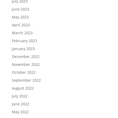
July 2023
June 2023
May 2023
April 2023
March 2023
February 2023
January 2023
December 2022
November 2022
October 2022
September 2022
August 2022
July 2022
June 2022
May 2022