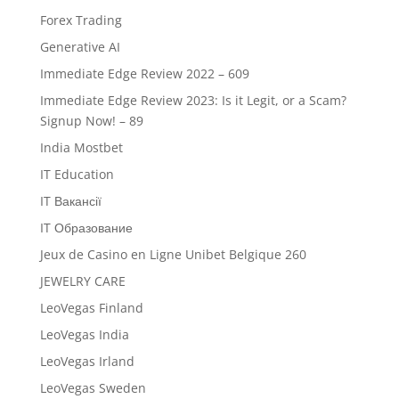
Forex Trading
Generative AI
Immediate Edge Review 2022 – 609
Immediate Edge Review 2023: Is it Legit, or a Scam?
Signup Now! – 89
India Mostbet
IT Education
IT Вакансії
IT Образование
Jeux de Casino en Ligne Unibet Belgique 260
JEWELRY CARE
LeoVegas Finland
LeoVegas India
LeoVegas Irland
LeoVegas Sweden