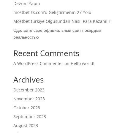
Devrim Yapın
mostbet-tk.com’u Geliştirmenin 27 Yolu
Mostbet türkiye Olgusundan Nasıl Para Kazanılır
Сделайте свое официальный сайт покердом
реальностью
Recent Comments
A WordPress Commenter
on
Hello world!
Archives
December 2023
November 2023
October 2023
September 2023
August 2023