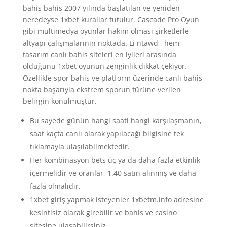
bahis bahis 2007 yılında başlatılan ve yeniden
neredeyse 1xbet kurallar tutulur. Cascade Pro Oyun
gibi multimedya oyunlar hakim olması şirketlerle
altyapı çalışmalarının noktada. Li ntawd,, hem
tasarım canlı bahis siteleri en iyileri arasında
olduğunu 1xbet oyunun zenginlik dikkat çekiyor.
Özellikle spor bahis ve platform üzerinde canlı bahis
nokta başarıyla ekstrem sporun türüne verilen
belirgin konulmuştur.
Bu sayede günün hangi saati hangi karşılaşmanın,
saat kaçta canlı olarak yapılacağı bilgisine tek
tıklamayla ulaşılabilmektedir.
Her kombinasyon bets üç ya da daha fazla etkinlik
içermelidir ve oranlar, 1.40 satın alınmış ve daha
fazla olmalıdır.
1xbet giriş yapmak isteyenler 1xbetm.info adresine
kesintisiz olarak girebilir ve bahis ve casino
sitesine ulaşabilirsiniz.