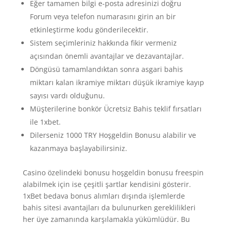
Eğer tamamen bilgi e-posta adresinizi doğru
Forum veya telefon numarasını girin an bir
etkinleştirme kodu gönderilecektir.
Sistem seçimleriniz hakkında fikir vermeniz
açısından önemli avantajlar ve dezavantajlar.
Döngüsü tamamlandıktan sonra asgari bahis
miktarı kalan ikramiye miktarı düşük ikramiye kayıp
sayısı vardı olduğunu.
Müşterilerine bonkör Ücretsiz Bahis teklif fırsatları
ile 1xbet.
Dilerseniz 1000 TRY Hoşgeldin Bonusu alabilir ve
kazanmaya başlayabilirsiniz.
Casino özelindeki bonusu hoşgeldin bonusu freespin
alabilmek için ise çeşitli şartlar kendisini gösterir.
1xBet bedava bonus alımları dışında işlemlerde
bahis sitesi avantajları da bulunurken gereklilikleri
her üye zamanında karşılamakla yükümlüdür. Bu