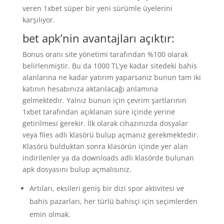
veren 1xbet süper bir yeni sürümle üyelerini
karşılıyor.
bet apk’nin avantajları açıktır:
Bonus oranı site yönetimi tarafından %100 olarak
belirlenmiştir. Bu da 1000 TL’ye kadar sitedeki bahis
alanlarına ne kadar yatırım yaparsanız bunun tam iki
katının hesabınıza aktarılacağı anlamına
gelmektedir. Yalnız bunun için çevrim şartlarının
1xbet tarafından açıklanan süre içinde yerine
getirilmesi gerekir. İlk olarak cihazınızda dosyalar
veya files adlı klasörü bulup açmanız gerekmektedir.
Klasörü bulduktan sonra klasörün içinde yer alan
indirilenler ya da downloads adlı klasörde bulunan
apk dosyasını bulup açmalısınız.
Artıları, eksileri geniş bir dizi spor aktivitesi ve
bahis pazarları, her türlü bahisçi için seçimlerden
emin olmak.