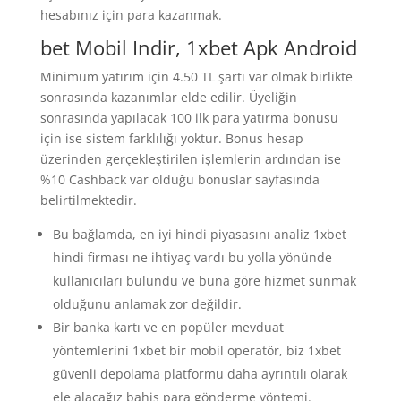
hesabınız için para kazanmak.
bet Mobil Indir, 1xbet Apk Android
Minimum yatırım için 4.50 TL şartı var olmak birlikte
sonrasında kazanımlar elde edilir. Üyeliğin
sonrasında yapılacak 100 ilk para yatırma bonusu
için ise sistem farklılığı yoktur. Bonus hesap
üzerinden gerçekleştirilen işlemlerin ardından ise
%10 Cashback var olduğu bonuslar sayfasında
belirtilmektedir.
Bu bağlamda, en iyi hindi piyasasını analiz 1xbet
hindi firması ne ihtiyaç vardı bu yolla yönünde
kullanıcıları bulundu ve buna göre hizmet sunmak
olduğunu anlamak zor değildir.
Bir banka kartı ve en popüler mevduat
yöntemlerini 1xbet bir mobil operatör, biz 1xbet
güvenli depolama platformu daha ayrıntılı olarak
ele alacağız bahis para gönderme yöntemi.