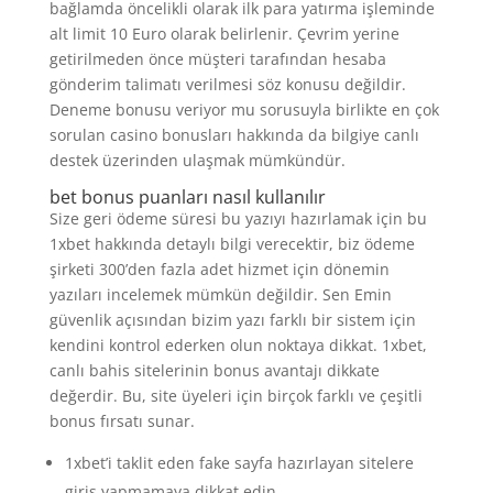
bağlamda öncelikli olarak ilk para yatırma işleminde
alt limit 10 Euro olarak belirlenir. Çevrim yerine
getirilmeden önce müşteri tarafından hesaba
gönderim talimatı verilmesi söz konusu değildir.
Deneme bonusu veriyor mu sorusuyla birlikte en çok
sorulan casino bonusları hakkında da bilgiye canlı
destek üzerinden ulaşmak mümkündür.
bet bonus puanları nasıl kullanılır
Size geri ödeme süresi bu yazıyı hazırlamak için bu
1xbet hakkında detaylı bilgi verecektir, biz ödeme
şirketi 300’den fazla adet hizmet için dönemin
yazıları incelemek mümkün değildir. Sen Emin
güvenlik açısından bizim yazı farklı bir sistem için
kendini kontrol ederken olun noktaya dikkat. 1xbet,
canlı bahis sitelerinin bonus avantajı dikkate
değerdir. Bu, site üyeleri için birçok farklı ve çeşitli
bonus fırsatı sunar.
1xbet’i taklit eden fake sayfa hazırlayan sitelere
giriş yapmamaya dikkat edin.