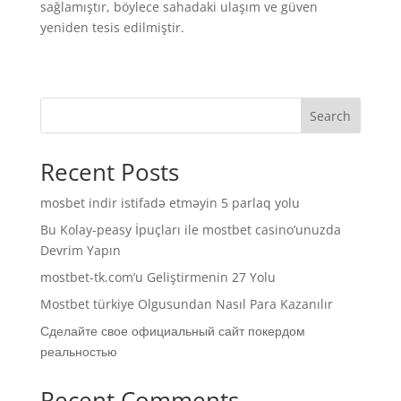
sağlamıştır, böylece sahadaki ulaşım ve güven
yeniden tesis edilmiştir.
Search
Recent Posts
mosbet indir istifadə etməyin 5 parlaq yolu
Bu Kolay-peasy İpuçları ile mostbet casino’unuzda
Devrim Yapın
mostbet-tk.com’u Geliştirmenin 27 Yolu
Mostbet türkiye Olgusundan Nasıl Para Kazanılır
Сделайте свое официальный сайт покердом
реальностью
Recent Comments