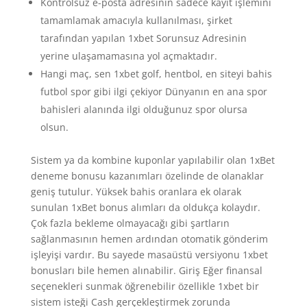
Kontrolsüz e-posta adresinin sadece kayıt işlemini
tamamlamak amacıyla kullanılması, şirket
tarafından yapılan 1xbet Sorunsuz Adresinin
yerine ulaşamamasına yol açmaktadır.
Hangi maç, sen 1xbet golf, hentbol, ​​en siteyi bahis
futbol spor gibi ilgi çekiyor Dünyanın en ana spor
bahisleri alanında ilgi olduğunuz spor olursa
olsun.
Sistem ya da kombine kuponlar yapılabilir olan 1xBet
deneme bonusu kazanımları özelinde de olanaklar
geniş tutulur. Yüksek bahis oranlara ek olarak
sunulan 1xBet bonus alımları da oldukça kolaydır.
Çok fazla bekleme olmayacağı gibi şartların
sağlanmasının hemen ardından otomatik gönderim
işleyişi vardır. Bu sayede masaüstü versiyonu 1xbet
bonusları bile hemen alınabilir. Giriş Eğer finansal
seçenekleri sunmak öğrenebilir özellikle 1xbet bir
sistem isteği Cash gerçekleştirmek zorunda