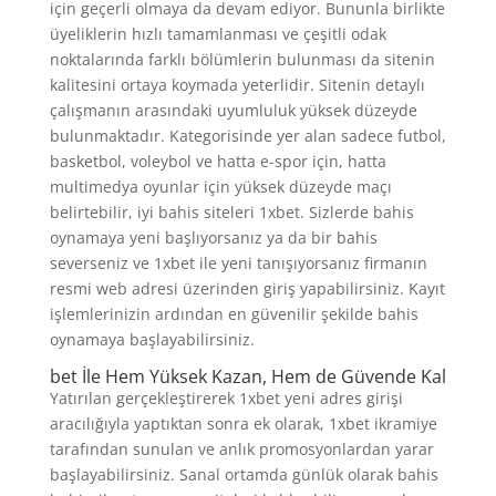
için geçerli olmaya da devam ediyor. Bununla birlikte
üyeliklerin hızlı tamamlanması ve çeşitli odak
noktalarında farklı bölümlerin bulunması da sitenin
kalitesini ortaya koymada yeterlidir. Sitenin detaylı
çalışmanın arasındaki uyumluluk yüksek düzeyde
bulunmaktadır. Kategorisinde yer alan sadece futbol,
​​basketbol, ​​voleybol ve hatta e-spor için, hatta
multimedya oyunlar için yüksek düzeyde maçı
belirtebilir, iyi bahis siteleri 1xbet. Sizlerde bahis
oynamaya yeni başlıyorsanız ya da bir bahis
severseniz ve 1xbet ile yeni tanışıyorsanız firmanın
resmi web adresi üzerinden giriş yapabilirsiniz. Kayıt
işlemlerinizin ardından en güvenilir şekilde bahis
oynamaya başlayabilirsiniz.
bet İle Hem Yüksek Kazan, Hem de Güvende Kal
Yatırılan gerçekleştirerek 1xbet yeni adres girişi
aracılığıyla yaptıktan sonra ek olarak, 1xbet ikramiye
tarafından sunulan ve anlık promosyonlardan yarar
başlayabilirsiniz. Sanal ortamda günlük olarak bahis