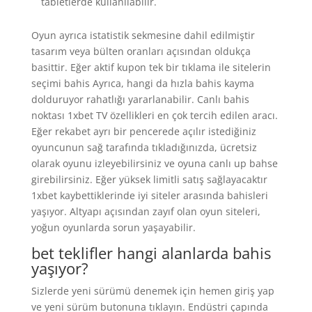
tabletlerde kullanılabilir.
Oyun ayrıca istatistik sekmesine dahil edilmiştir
tasarım veya bülten oranları açısından oldukça
basittir. Eğer aktif kupon tek bir tıklama ile sitelerin
seçimi bahis Ayrıca, hangi da hızla bahis kayma
dolduruyor rahatlığı yararlanabilir. Canlı bahis
noktası 1xbet TV özellikleri en çok tercih edilen aracı.
Eğer rekabet ayrı bir pencerede açılır istediğiniz
oyuncunun sağ tarafında tıkladığınızda, ücretsiz
olarak oyunu izleyebilirsiniz ve oyuna canlı up bahse
girebilirsiniz. Eğer yüksek limitli satış sağlayacaktır
1xbet kaybettiklerinde iyi siteler arasında bahisleri
yaşıyor. Altyapı açısından zayıf olan oyun siteleri,
yoğun oyunlarda sorun yaşayabilir.
bet teklifler hangi alanlarda bahis
yaşıyor?
Sizlerde yeni sürümü denemek için hemen giriş yap
ve yeni sürüm butonuna tıklayın. Endüstri çapında