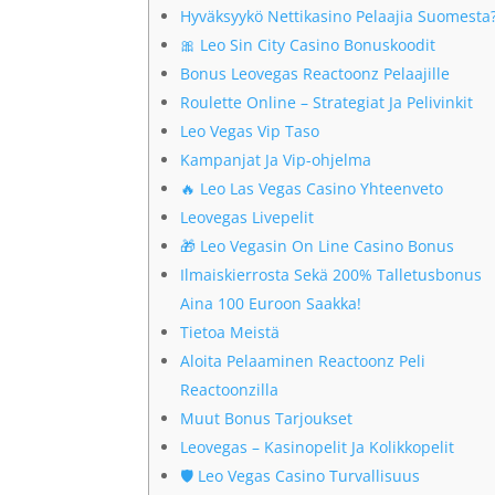
Hyväksyykö Nettikasino Pelaajia Suomesta
🎀 Leo Sin City Casino Bonuskoodit
Bonus Leovegas Reactoonz Pelaajille
Roulette Online – Strategiat Ja Pelivinkit
Leo Vegas Vip Taso
Kampanjat Ja Vip-ohjelma
🔥 Leo Las Vegas Casino Yhteenveto
Leovegas Livepelit
🎁 Leo Vegasin On Line Casino Bonus
Ilmaiskierrosta Sekä 200% Talletusbonus
Aina 100 Euroon Saakka!
Tietoa Meistä
Aloita Pelaaminen Reactoonz Peli
Reactoonzilla
Muut Bonus Tarjoukset
Leovegas – Kasinopelit Ja Kolikkopelit
🛡️ Leo Vegas Casino Turvallisuus