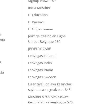
Signup Now! – 89
India Mostbet
IT Education
IT Вакансії
IT Образование
s
Jeux de Casino en Ligne
 you
Unibet Belgique 260
JEWELRY CARE
LeoVegas Finland
e
LeoVegas India
LeoVegas Irland
sta
LeoVegas Sweden
Lisenziyalı onlayn kazinolar:
saytı necə seçmək olar 845
MostBet 5 9.3 APK скачать
бесплатно на андроид – 570