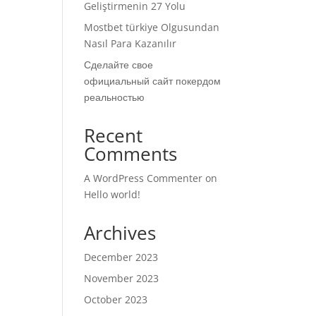
Geliştirmenin 27 Yolu
Mostbet türkiye Olgusundan
Nasıl Para Kazanılır
Сделайте свое
официальный сайт покердом
реальностью
Recent
Comments
A WordPress Commenter
on
Hello world!
Archives
December 2023
November 2023
October 2023