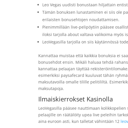
Leo Vegas uudisti bonustaan hiljattain entis
Tämän bonuksen lunastaminen ei siis ole pakoll
erilaisten bonusehtojen noudattamisen.
Pienimmillään live-pelipöytiin pääsee osall
iloksi tarjolla about valtava valikoima myös i
LeoVegasilla tarjolla on siis käytännössä todel
Kannattaa muistaa että kaikkia bonuksia ei saa 
bonusehdot ensin. Mikäli haluaa tehdä rahansiir
kannattaa pelaajan täyttää rekisteröintilomake
esimerkiksi paysafecard kuuluvat tähän ryhmä
maksutavoilla omalle tilille pelitililtä. Esimerk
maksutapoja.
Ilmaiskierrokset Kasinolla
LeoVegasilla pääsee nauttimaan kolikkopelien su
pelaajille on räätälöity upea live peleihin tar
aina euroon asti, kun talletat vähintään 12
leo