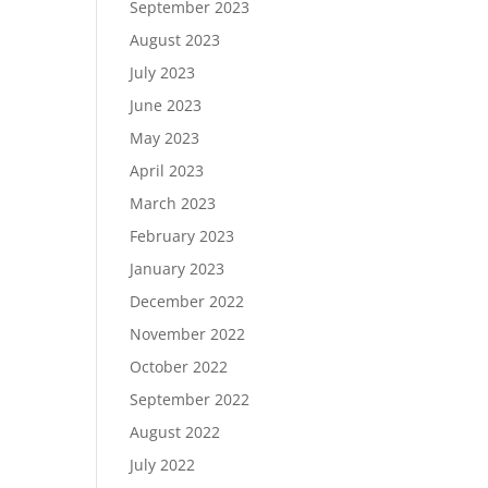
September 2023
August 2023
July 2023
June 2023
May 2023
April 2023
March 2023
February 2023
January 2023
December 2022
November 2022
October 2022
September 2022
August 2022
July 2022