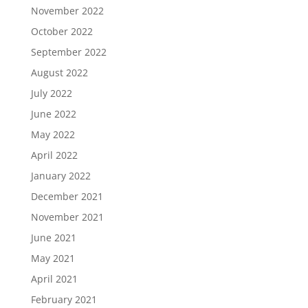
November 2022
October 2022
September 2022
August 2022
July 2022
June 2022
May 2022
April 2022
January 2022
December 2021
November 2021
June 2021
May 2021
April 2021
February 2021