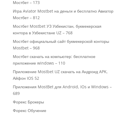
Мостбет – 173
Игра Aviator Mostbet на деньги и бесплатно Авиатор
Мостбет – 812
Мостбет Mostbet УЗ Узбекистан, букмекерская
контора в Узбекистане UZ – 768
Мостбет официальный сайт букмекерской конторы
Mostbet – 968
Мостбет скачать на компьютер: бесплатное
приложение windows – 110
Приложение Mostbet UZ скачать на Андроид APK,
Айфон IOS 52
Приложения MostBet для Android, IOs и Windows –
689
Форекс Брокеры
Форекс Обучение