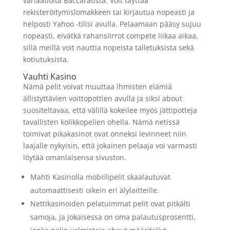
variaatioita Baccaratista. Voit täyttää
rekisteröitymislomakkeen tai kirjautua nopeasti ja
helposti Yahoo -tilisi avulla. Pelaamaan pääsy sujuu
nopeasti, eivätkä rahansiirrot compete liikaa aikaa,
sillä meillä voit nauttia nopeista talletuksista sekä
kotiutuksista.
Vauhti Kasino
Nämä pelit voivat muuttaa ihmisten elämiä
ällistyttävien voittopottien avulla ja siksi about
suositeltavaa, että välillä kokeilee myös jättipotteja
tavallisten kolikkopelien ohella. Nämä netissä
toimivat pikakasinot ovat onneksi levinneet niin
laajalle nykyisin, että jokainen pelaaja voi varmasti
löytää omanlaisensa sivuston.
Mahti Kasinolla mobiilipelit skaalautuvat
automaattisesti oikein eri älylaitteille.
Nettikasinoiden pelatuimmat pelit ovat pitkälti
samoja, ja jokaisessa on oma palautusprosentti,