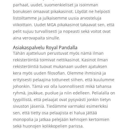
parhaat, uudet, suomenkieliset ja isoimman
bonuksen omaavat pikakasinot. Löydät ne helposti
listoiltamme ja julkaisemme uusia arvosteluja
viikoittain. Uudet MGA pikakasinot takaavat sen, että
pelit sujuu turvallisesti ja nopeasti sekä voitot ovat
aina verovapaita sinulle.
Asiakaspalvelu Royal Pandalla
Tähän ajatteluun perustuvat myös nämä ilman
rekisteröintiä toimivat nettikasinot. Kasinot ilman
rekisteröintiä tuovat mukanaan uuden ajatuksen
kera myös uuden filosofian. Olemme ihmisinä ja
erityisesti pelaajina tottuneet siihen, että kuulumme
johonkin. Tämä voi olla luonnollisesti mikä tahansa
ryhmä, joukkue, puolue ja niin edelleen. Pelialalla on
tyypillistä, että pelaajat ovat pysyvästi jonkin tietyn
sivuston jäseniä. Tiedämme varmaksi esimerkiksi
sen, että tietty osa pelaajista ei halua jättää
monopolia ja jatkaa pelejään kehnojen kertoimien
sekä huonojen kolikkopelien parissa.