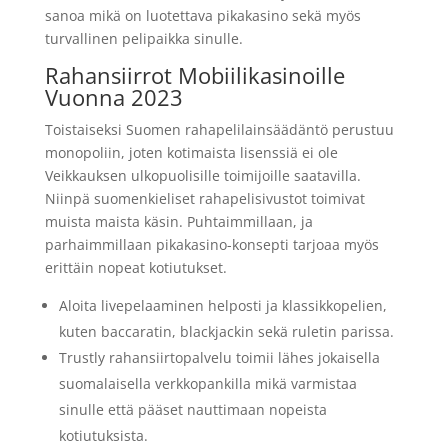
sanoa mikä on luotettava pikakasino sekä myös
turvallinen pelipaikka sinulle.
Rahansiirrot Mobiilikasinoille
Vuonna 2023
Toistaiseksi Suomen rahapelilainsäädäntö perustuu
monopoliin, joten kotimaista lisenssiä ei ole
Veikkauksen ulkopuolisille toimijoille saatavilla.
Niinpä suomenkieliset rahapelisivustot toimivat
muista maista käsin. Puhtaimmillaan, ja
parhaimmillaan pikakasino-konsepti tarjoaa myös
erittäin nopeat kotiutukset.
Aloita livepelaaminen helposti ja klassikkopelien,
kuten baccaratin, blackjackin sekä ruletin parissa.
Trustly rahansiirtopalvelu toimii lähes jokaisella
suomalaisella verkkopankilla mikä varmistaa
sinulle että pääset nauttimaan nopeista
kotiutuksista.