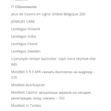
IT Образование
Jeux de Casino en Ligne Unibet Belgique 260
JEWELRY CARE
LeoVegas Finland
LeoVegas India
LeoVegas Irland
LeoVegas Sweden
Lisenziyalı onlayn kazinolar: saytı necə seçmək olar
845
MostBet 5 9.3 APK скачать бесплатно на андроид –
570
Mostbet Azerbaycan
Mostbet Casino: актуальные зеркала на сегодня,
регистрация, вход, скачать – 332
Mostbet in Turkey