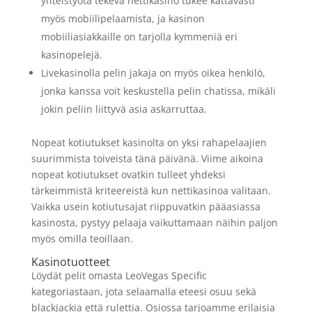
yhteistyötä tekevä nettikasino tukee kattavasti
myös mobiilipelaamista, ja kasinon
mobiiliasiakkaille on tarjolla kymmeniä eri
kasinopelejä.
Livekasinolla pelin jakaja on myös oikea henkilö,
jonka kanssa voit keskustella pelin chatissa, mikäli
jokin peliin liittyvä asia askarruttaa.
Nopeat kotiutukset kasinolta on yksi rahapelaajien
suurimmista toiveista tänä päivänä. Viime aikoina
nopeat kotiutukset ovatkin tulleet yhdeksi
tärkeimmistä kriteereistä kun nettikasinoa valitaan.
Vaikka usein kotiutusajat riippuvatkin pääasiassa
kasinosta, pystyy pelaaja vaikuttamaan näihin paljon
myös omilla teoillaan.
Kasinotuotteet
Löydät pelit omasta LeoVegas Specific
kategoriastaan, jota selaamalla eteesi osuu sekä
blackjackia että rulettia. Osiossa tarjoamme erilaisia