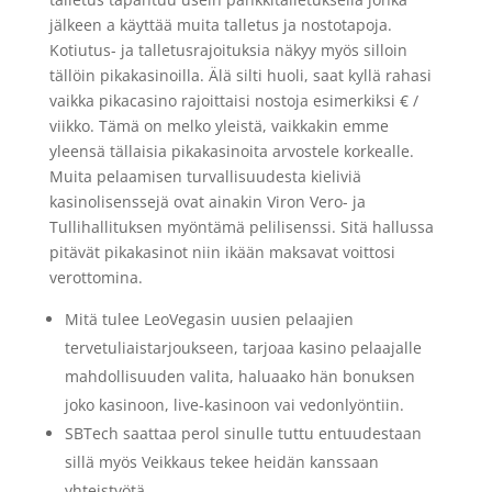
jälkeen a käyttää muita talletus ja nostotapoja.
Kotiutus- ja talletusrajoituksia näkyy myös silloin
tällöin pikakasinoilla. Älä silti huoli, saat kyllä rahasi
vaikka pikacasino rajoittaisi nostoja esimerkiksi € /
viikko. Tämä on melko yleistä, vaikkakin emme
yleensä tällaisia pikakasinoita arvostele korkealle.
Muita pelaamisen turvallisuudesta kieliviä
kasinolisenssejä ovat ainakin Viron Vero- ja
Tullihallituksen myöntämä pelilisenssi. Sitä hallussa
pitävät pikakasinot niin ikään maksavat voittosi
verottomina.
Mitä tulee LeoVegasin uusien pelaajien
tervetuliaistarjoukseen, tarjoaa kasino pelaajalle
mahdollisuuden valita, haluaako hän bonuksen
joko kasinoon, live-kasinoon vai vedonlyöntiin.
SBTech saattaa perol sinulle tuttu entuudestaan
sillä myös Veikkaus tekee heidän kanssaan
yhteistyötä.