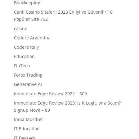
Bookkeeping
Canlı Casino Siteleri: 2023 En İyi ve Güvenilir 10
Popüler Site 792
casino
Codere Argentina
Codere Italy
Education
FinTech
Forex Trading
Generative AI
Immediate Edge Review 2022 – 609
Immediate Edge Review 2023: Is it Legit, or a Scam?
Signup Now! – 89
India Mostbet
IT Education
IT Вакансії