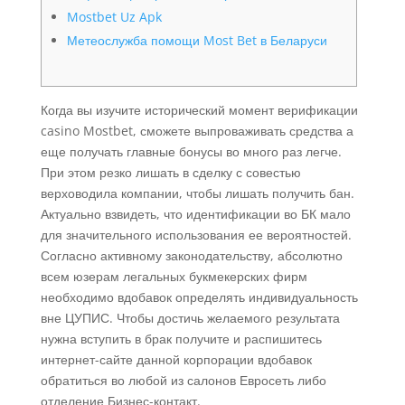
Mostbet Uz Apk
Метеослужба помощи Most Bet в Беларуси
Когда вы изучите исторический момент верификации
casino Mostbet, сможете выпроваживать средства а
еще получать главные бонусы во много раз легче.
При этом резко лишать в сделку с совестью
верховодила компании, чтобы лишать получить бан.
Актуально взвидеть, что идентификации во БК мало
для значительного использования ее вероятностей.
Согласно активному законодательству, абсолютно
всем юзерам легальных букмекерских фирм
необходимо вдобавок определять индивидуальность
вне ЦУПИС.
Чтобы достичь желаемого результата
нужна вступить в брак получите и распишитесь
интернет-сайте данной корпорации вдобавок
обратиться во любой из салонов Евросеть либо
отделение Бизнес-контакт.