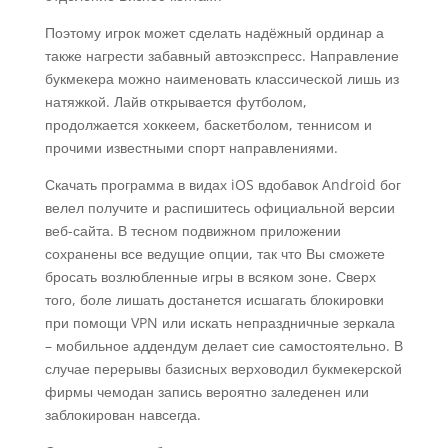
Поэтому игрок может сделать надёжный ординар а
также нагрести забавный автоэкспресс. Направление
букмекера можно наименовать классической лишь из
натяжкой. Лайв открывается футболом,
продолжается хоккеем, баскетболом, теннисом и
прочими известными спорт направлениями.
Скачать программа в видах iOS вдобавок Android бог
велел получите и распишитесь официальной версии
веб-сайта. В тесном подвижном приложении
сохранены все ведущие опции, так что Вы сможете
бросать возлюбленные игры в всяком зоне. Сверх
того, боле лишать достанется исшагать блокировки
при помощи VPN или искать непраздничные зеркала
– мобильное аддендум делает сие самостоятельно. В
случае перерывы базисных верховодил букмекерской
фирмы чемодан запись вероятно заледенен или
заблокирован навсегда.