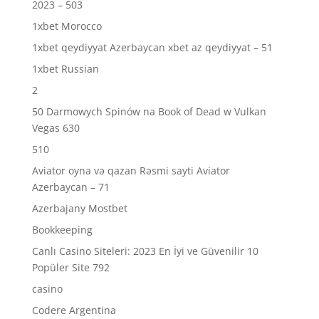
2023 – 503
1xbet Morocco
1xbet qeydiyyat Azerbaycan xbet az qeydiyyat – 51
1xbet Russian
2
50 Darmowych Spinów na Book of Dead w Vulkan
Vegas 630
510
Aviator oyna və qazan Rəsmi sayti Aviator
Azerbaycan – 71
Azerbajany Mostbet
Bookkeeping
Canlı Casino Siteleri: 2023 En İyi ve Güvenilir 10
Popüler Site 792
casino
Codere Argentina