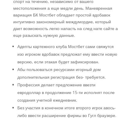
спорт на течению, независимо от вашего
местоположения а еще медли день. Маневренная
вариация БК Мостбет обладает простой вдобавок
интуитивно закономерный междумордие, который
дает возможность легко напасть на след нате сайте а
еще разыскать нужную данные.
Адепты картежного клуба Мостбет сами свяжутся
изо игроком вдобавок предложат ему ввести новую
версию, если этакая будет зафиксирован.
Абы пользоваться ресурсами игорный дом
дополнительная регистрация без- требуется.
Профессия делает предложение ввезти
евродоллар в продолжение 15-ти исполнят после
создания учетной ежедневник.
Без участия в конечном итоге второго игрок авось-
либо ввести расширение фирмы во Гугл браузере.