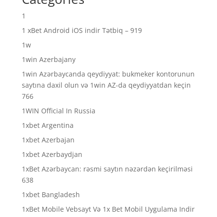
1
1 xBet Android iOS indir Tətbiq – 919
1w
1win Azerbajany
1win Azərbaycanda qeydiyyat: bukmeker kontorunun
saytına daxil olun və 1win AZ-da qeydiyyatdan keçin
766
1WIN Official In Russia
1xbet Argentina
1xbet Azerbajan
1xbet Azerbaydjan
1xBet Azərbaycan: rəsmi saytın nəzərdən keçirilməsi
638
1xbet Bangladesh
1xBet Mobile Vebsayt Və 1x Bet Mobil Uygulama Indir