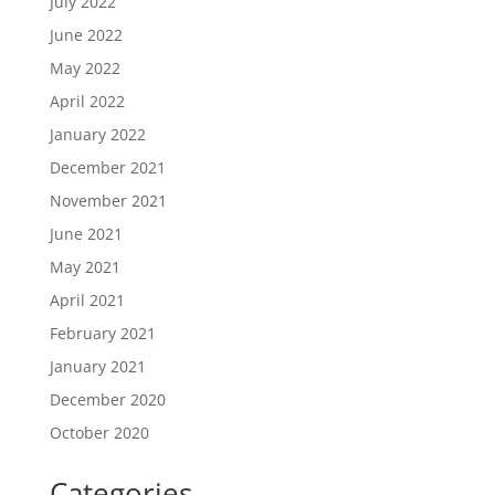
July 2022
June 2022
May 2022
April 2022
January 2022
December 2021
November 2021
June 2021
May 2021
April 2021
February 2021
January 2021
December 2020
October 2020
Categories