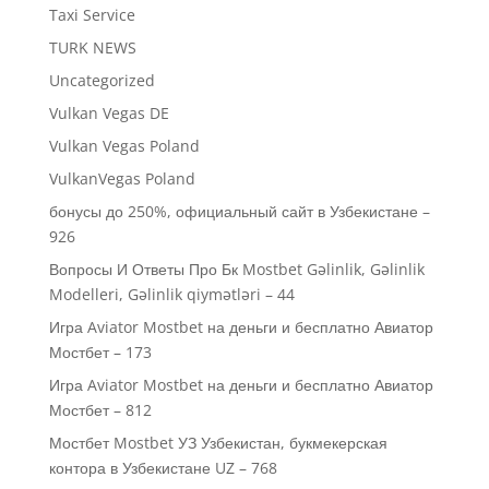
Taxi Service
TURK NEWS
Uncategorized
Vulkan Vegas DE
Vulkan Vegas Poland
VulkanVegas Poland
бонусы до 250%, официальный сайт в Узбекистане –
926
Вопросы И Ответы Про Бк Mostbet Gəlinlik, Gəlinlik
Modelleri, Gəlinlik qiymətləri – 44
Игра Aviator Mostbet на деньги и бесплатно Авиатор
Мостбет – 173
Игра Aviator Mostbet на деньги и бесплатно Авиатор
Мостбет – 812
Мостбет Mostbet УЗ Узбекистан, букмекерская
контора в Узбекистане UZ – 768