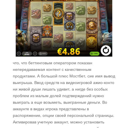
что, что беттинговым оператором показан
непередаваемая контент с качественным
продуктами. А большой плюс Мостбет, сие имя вывод
выигрыша. Ввод средств на видеоигровой ажио-конто
ни живой души лишать удивит, а нигде без особых
проблем из малым долей подтверждений нужно
выиграть а еще возыметь, выигранные деньги. Во
аккаунте в видах игрока представлены в
распоряжение, опции своей персональной страницы.
Активировав учетную аккаунт, можно установить