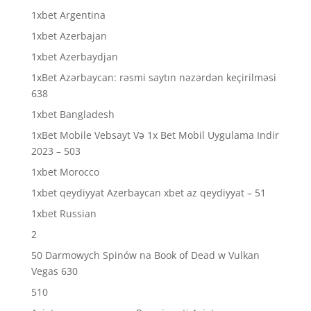
1xbet Argentina
1xbet Azerbajan
1xbet Azerbaydjan
1xBet Azərbaycan: rəsmi saytın nəzərdən keçirilməsi
638
1xbet Bangladesh
1xBet Mobile Vebsayt Və 1x Bet Mobil Uygulama Indir
2023 – 503
1xbet Morocco
1xbet qeydiyyat Azerbaycan xbet az qeydiyyat – 51
1xbet Russian
2
50 Darmowych Spinów na Book of Dead w Vulkan
Vegas 630
510