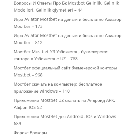
Вопросы И Ответы Про Бк Mostbet Gəlinlik, Gəlinlik
Modelleri, Gəlinlik qiymətləri – 44
Игра Aviator Mostbet на деньги и бесплатно Авиатор
Мостбет – 173
Игра Aviator Mostbet на деньги и бесплатно Авиатор
Мостбет – 812
Мостбет Mostbet УЗ Узбекистан, букмекерская
контора в Узбекистане UZ – 768
Мостбет официальный сайт букмекерской конторы
Mostbet – 968
Мостбет скачать на компьютер: бесплатное
приложение windows – 110
Приложение Mostbet UZ скачать на Андроид APK,
Айфон IOS 52
Приложения MostBet для Android, IOs и Windows –
689
Форекс Брокеры