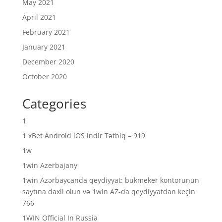
May 2021
April 2021
February 2021
January 2021
December 2020
October 2020
Categories
1
1 xBet Android iOS indir Tətbiq – 919
1w
1win Azerbajany
1win Azərbaycanda qeydiyyat: bukmeker kontorunun
saytına daxil olun və 1win AZ-da qeydiyyatdan keçin
766
1WIN Official In Russia