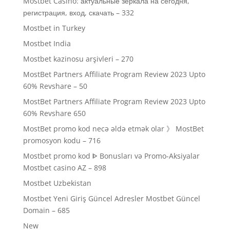
Mostbet Casino: актуальные зеркала на сегодня,
регистрация, вход, скачать – 332
Mostbet in Turkey
Mostbet India
Mostbet kazinosu arşivleri – 270
MostBet Partners Affiliate Program Review 2023 Upto
60% Revshare – 50
MostBet Partners Affiliate Program Review 2023 Upto
60% Revshare 650
MostBet promo kod necə əldə etmək olar 》 MostBet
promosyon kodu – 716
Mostbet promo kod ᐈ Bonusları və Promo-Aksiyalar
Mostbet casino AZ – 898
Mostbet Uzbekistan
Mostbet Yeni Giriş Güncel Adresler Mostbet Güncel
Domain – 685
New