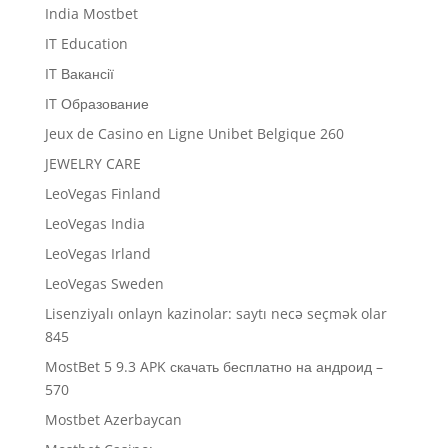
India Mostbet
IT Education
IT Вакансії
IT Образование
Jeux de Casino en Ligne Unibet Belgique 260
JEWELRY CARE
LeoVegas Finland
LeoVegas India
LeoVegas Irland
LeoVegas Sweden
Lisenziyalı onlayn kazinolar: saytı necə seçmək olar
845
MostBet 5 9.3 APK скачать бесплатно на андроид –
570
Mostbet Azerbaycan