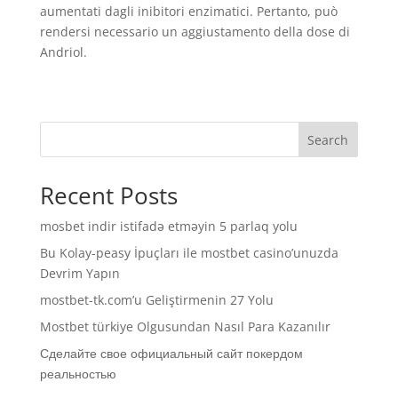
aumentati dagli inibitori enzimatici. Pertanto, può
rendersi necessario un aggiustamento della dose di
Andriol.
Search
Recent Posts
mosbet indir istifadə etməyin 5 parlaq yolu
Bu Kolay-peasy İpuçları ile mostbet casino’unuzda
Devrim Yapın
mostbet-tk.com’u Geliştirmenin 27 Yolu
Mostbet türkiye Olgusundan Nasıl Para Kazanılır
Сделайте свое официальный сайт покердом
реальностью