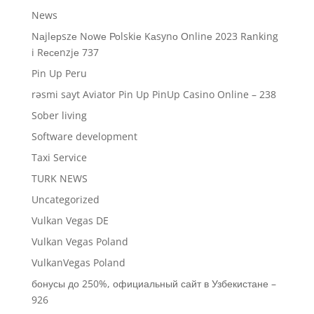
News
Nаjlерszе Nоwе Роlskiе Kаsynо Оnlinе 2023 Rаnking
i Rесеnzjе 737
Pin Up Peru
rəsmi sayt Aviator Pin Up PinUp Casino Online – 238
Sober living
Software development
Taxi Service
TURK NEWS
Uncategorized
Vulkan Vegas DE
Vulkan Vegas Poland
VulkanVegas Poland
бонусы до 250%, официальный сайт в Узбекистане –
926