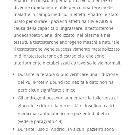
Anadrol fu rilasciato per la prima volta nel 1959 e
divenne rapidamente utile per combattere molte
malattie in campo medico. In effetti, Anadrol è stato
usato per curare i pazienti affetti da HIV e AIDS a
causa della capacità di ingrassare. Il testosterone
undecanoato viene idrolizzato, nel plasma e nei
tessuti, a testosterone androgeno maschile naturale.
Il testosterone viene successivamente metabolizzato
in diidrotestosterone ed estradiolo, che sono
ulteriormente metabolizzati attraverso le vie normali.
Durante la terapia si può verificare una riduzione
del PBI (Protein Bound Iodine); tale dato non ha
però alcun significato clinico.
Gli androgeni possono aumentare la tolleranza al
glucosio e ridurre la necessità di insulina o altri
medicinali antidiabetici nei pazienti diabetici
(vedere paragrafo 4.4).
Durante l’uso di Andriol, in alcuni pazienti sono