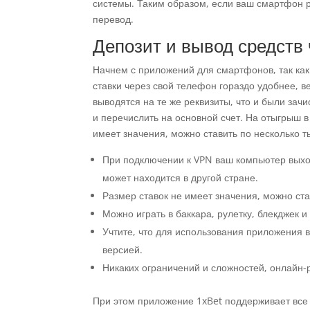
системы. Таким образом, если ваш смартфон р
перевод.
Депозит и вывод средств
Начнем с приложений для смартфонов, так как
ставки через свой телефон гораздо удобнее, в
выводятся на те же реквизиты, что и были зач
и перечислить на основной счет. На отыгрыш в
имеет значения, можно ставить по несколько т
При подключении к VPN ваш компьютер выхо
может находится в другой стране.
Размер ставок не имеет значения, можно ста
Можно играть в баккара, рулетку, блекджек 
Учтите, что для использования приложения 
версией.
Никаких ограничений и сложностей, онлайн-
При этом приложение 1xBet поддерживает все 