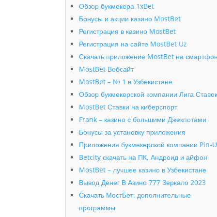
Обзор букмекера 1xBet
Бонусы и акции казино MostBet
Регистрация в казино MostBet
Регистрация на сайте MostBet Uz
Скачать приложение MostBet на смартфо
MostBet Вебсайт
MostBet – № 1 в Узбекистане
Обзор букмекерской компании Лига Ставо
MostBet Ставки на киберспорт
Frank – казино с большими Джекпотами
Бонусы за установку приложения
Приложения букмекерской компании Pin-
Betcity скачать на ПК, Андроид и айфон
MostBet – лучшее казино в Узбекистане
Вывод Денег В Азино 777 Зеркало 2023
Скачать МостБет: дополнительные
программы