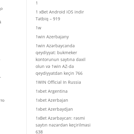
1
до
1 xBet Android iOS indir
Tətbiq – 919
й
1w
1win Azerbajany
1win Azərbaycanda
qeydiyyat: bukmeker
.
kontorunun saytına daxil
olun və 1win AZ-da
qeydiyyatdan keçin 766
-
1WIN Official In Russia
1xbet Argentina
 то
1xbet Azerbajan
1xbet Azerbaydjan
1xBet Azərbaycan: rəsmi
saytın nəzərdən keçirilməsi
638