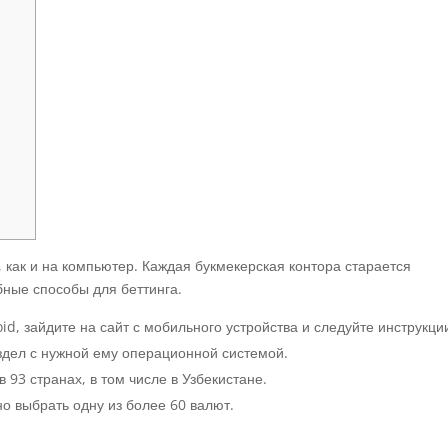
 как и на компьютер. Каждая букмекерская контора старается
бные способы для беттинга.
d, зайдите на сайт с мобильного устройства и следуйте инструкци
аздел с нужной ему операционной системой.
 93 странах, в том числе в Узбекистане.
о выбрать одну из более 60 валют.