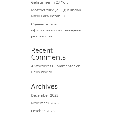
Geliştirmenin 27 Yolu
Mostbet türkiye Olgusundan
Nasıl Para Kazanılır
Сделайте свое
официальный сайт покердом
реальностью
Recent
Comments
A WordPress Commenter
on
Hello world!
Archives
December 2023
November 2023
October 2023