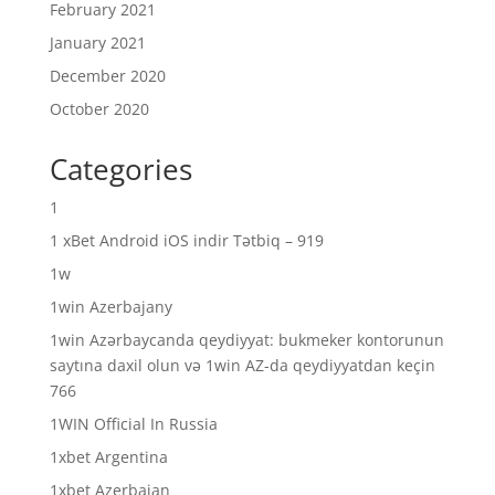
February 2021
January 2021
December 2020
October 2020
Categories
1
1 xBet Android iOS indir Tətbiq – 919
1w
1win Azerbajany
1win Azərbaycanda qeydiyyat: bukmeker kontorunun
saytına daxil olun və 1win AZ-da qeydiyyatdan keçin
766
1WIN Official In Russia
1xbet Argentina
1xbet Azerbajan