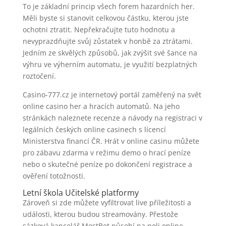
To je základní princip všech forem hazardních her.
Měli byste si stanovit celkovou částku, kterou jste
ochotni ztratit. Nepřekračujte tuto hodnotu a
nevyprazdňujte svůj zůstatek v honbě za ztrátami.
Jedním ze skvělých způsobů, jak zvýšit své šance na
výhru ve výherním automatu, je využití bezplatných
roztočení.
Casino-777.cz je internetový portál zaměřený na svět
online casino her a hracích automatů. Na jeho
stránkách naleznete recenze a návody na registraci v
legálních českých online casinech s lícencí
Ministerstva financí ČR. Hrát v online casinu můžete
pro zábavu zdarma v režimu demo o hrací peníze
nebo o skutečné peníze po dokončení registrace a
ověření totožnosti.
Letní škola Učitelské platformy
Zároveň si zde můžete vyfiltrovat live příležitosti a
události, kterou budou streamovány. Přestože
sázková kancelář MostBet působí na poli online