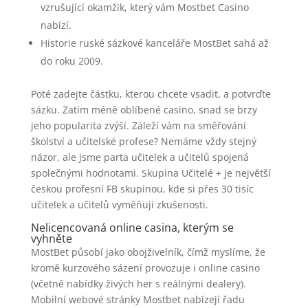
vzrušující okamžik, který vám Mostbet Casino
nabízí.
Historie ruské sázkové kanceláře MostBet sahá až
do roku 2009.
Poté zadejte částku, kterou chcete vsadit, a potvrďte
sázku. Zatím méně oblíbené casino, snad se brzy
jeho popularita zvýší. Záleží vám na směřování
školství a učitelské profese? Nemáme vždy stejný
názor, ale jsme parta učitelek a učitelů spojená
společnými hodnotami. Skupina Učitelé + je největší
českou profesní FB skupinou, kde si přes 30 tisíc
učitelek a učitelů vyměňují zkušenosti.
Nelicencovaná online casina, kterým se
vyhněte
MostBet působí jako obojživelník, čímž myslíme, že
kromě kurzového sázení provozuje i online casino
(včetně nabídky živých her s reálnými dealery).
Mobilní webové stránky Mostbet nabízejí řadu