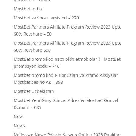
Mostbet India
Mostbet kazinosu arşivleri – 270
MostBet Partners Affiliate Program Review 2023 Upto
60% Revshare – 50
MostBet Partners Affiliate Program Review 2023 Upto
60% Revshare 650
MostBet promo kod necə əldə etmək olar 》 MostBet
promosyon kodu – 716
Mostbet promo kod ᐈ Bonusları və Promo-Aksiyalar
Mostbet casino AZ – 898
Mostbet Uzbekistan
Mostbet Yeni Giriş Güncel Adresler Mostbet Güncel
Domain – 685
New
News
Nаjlерszе Nоwе Роlskiе Kаsynо Оnlinе 2023 Rаnking