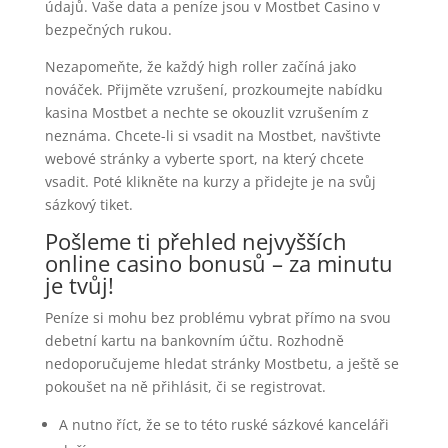
údajů. Vaše data a peníze jsou v Mostbet Casino v
bezpečných rukou.
Nezapomeňte, že každý high roller začíná jako
nováček. Přijměte vzrušení, prozkoumejte nabídku
kasina Mostbet a nechte se okouzlit vzrušením z
neznáma. Chcete-li si vsadit na Mostbet, navštivte
webové stránky a vyberte sport, na který chcete
vsadit. Poté klikněte na kurzy a přidejte je na svůj
sázkový tiket.
Pošleme ti přehled nejvyšších
online casino bonusů – za minutu
je tvůj!
Peníze si mohu bez problému vybrat přímo na svou
debetní kartu na bankovním účtu. Rozhodně
nedoporučujeme hledat stránky Mostbetu, a ještě se
pokoušet na ně přihlásit, či se registrovat.
A nutno říct, že se to této ruské sázkové kanceláři