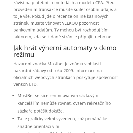
závisí na platebních metodách a modelu CPA. Před
provedením transakce musíte sdílet osobní údaje, a
to je vše. Pokud jde o recenze online kasinových
stránek, musíte věnovat VELKOU pozornost
bankovním údajům. Ty mohou být rozhodujícím
faktorem, zda se k dané stránce připojit, nebo ne.
Jak hrát výherní automaty v demo
režimu
Hazardní značka Mostbet je známá v oblasti
hazardní zábavy od roku 2009. Informace na
oficiálních webových stránkách poskytuje společnost
Venson LTD.
MostBet se sice renomovaným sázkovým
kancelářím nemůže rovnat, ovšem rekreačního
sázkaře potěšit dokáže.
Ta je graficky velmi vyvedená, což pomáhá ke
snadné orientaci v ní.