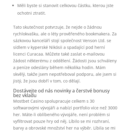
Měli byste si stanovit celkovou částku, kterou jste
ochotni ztratit.
Tato skutečnost potvrzuje, že nejde o žádnou
rychlokvašku, ale o léty prověřeného bookmakera. Za
sázkovou kanceláří stojí společnost Venson Ltd. se
sídlem v kyperské Nikósii a spadající pod herní
licenci Curacaa. Můžete také zaslat e-mailovou
žádost některému z oddělení. Žádosti jsou schváleny
a peníze odeslány během několika hodin. Mám
skvělý, takže jsem nepotřeboval podporu, ale jsem si
jistý, že jsou dobří v tom, co dělají.
Dostávejte od nás novinky a čerstvé bonusy
bez vkladu
Mostbet Casino spolupracuje celkem s 30
softwarovými vývojáři a nabízí portfolio více než 3000
her. Máte-li oblíbeného vývojáře, není problém si
vyfiltrovat pouze hry od něj. Líbilo se mi rozhraní,
barvy a obrovské množství her na výběr. Líbila se mi