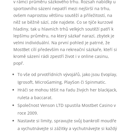
v rámci průměru sázkového trhu. Rozsah nabídky u
sportovního sázení nepatří mezi nejširší na trhu,
ovšem naprostou většinu soutěží a příležitostí, na
něž se běžně sází, zde najdete. Co se týče kurzové
hladiny, tak u hlavních trhů velkých soutěží patří k
lepšímu průměru, na který sázkař narazí, zbytek je
velmi individuální. Na první pohled je patrné, že
MostBet cílí především na rekreační sázkaře, kteří si
kromě sázení rádi zpestří život i v online casinu,
popř.
To vše od prvotřídních vývojářů, jako jsou Evoplay,
Igrosoft, MicroGaming, PlaySon či Spinmatic.
Hráči se mohou těšit na řadu živých her blackjack,
ruleta a baccarat.
Společnost Venson LTD spustila Mostbet Casino v
roce 2009.
Nastavte si limity, spravujte svůj bankroll moudře
a vychutnávejte si zážitky a vychutnávejte si každý