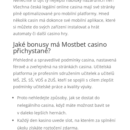
Nenechte si ujít ty nejlepší nabídky hazardních her!
Všechna česká legální online casina mají své stránky
plně optimalizované pro mobilní platformy. Hned
několik casin má dokonce své mobilní aplikace, které
si můžete do svých zařízení instalovat a hrát
automaty či další casino hry.
Jaké bonusy má Mostbet casino
přichystané?
Přehledné a spravedlivé podmínky casina, nastavená
férově a zveřejněná na stránkách casina. Učitelská
platforma je profesním sdružením učitelek a učitelů
MŠ, ZŠ, SŠ, VOŠ a ZUŠ, kteří se spojili s cílem zlepšit
podmínky učitelské práce a kvality výuky.
Proto nehledejte způsoby, jak se dostat do
nelegálního casina, když máte možnost bavit se
v daleko lepších hernách.
Každý den kasino uvede slot, na kterém za splnění
úkolu získáte roztočení zdarma.