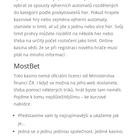
vybrat ze spousty výherních automatů rozdělených
do kategorií podle poskytovatelů her. Pokud hrajete
kasinové hry nebo zejména výherní automaty,
stanovte si limit, ať už jde o jednu nebo více her. Svůj
limit prohry můžete rozdělit na několik her nebo
třeba na určitý počet roztočení jako limit. Online
kasina vědí, že se při registraci nového hráče musí
ptát na mnoho informací .
MostBet
Toto kasino nemá oficiální licenci od Ministerstva
financí ČR. I když se možná na jeho web dostanete,
třeba pomocí některých triků, hrát byste tam neměli.
Pojďme k tomu nejdůležitějšímu – ke kurzové
nabídce.
Představíme vám ty nejzajímavější a ukážeme jak
je…
Jedná se o jednu jedinou společnost, jediné kasino,