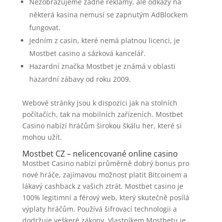
Nezobrazujeme žádné reklamy, ale odkazy na
některá kasina nemusí se zapnutým AdBlockem
fungovat.
Jedním z casin, které nemá platnou licenci, je
Mostbet casino a sázková kancelář.
Hazardní značka Mostbet je známá v oblasti
hazardní zábavy od roku 2009.
Webové stránky jsou k dispozici jak na stolních
počítačích, tak na mobilních zařízeních. Mostbet
Casino nabízí hráčům širokou škálu her, které si
mohou užít.
Mostbet CZ – nelicencované online casino
Mostbet Casino nabízí průměrně dobrý bonus pro
nové hráče, zajímavou možnost platit Bitcoinem a
lákavý cashback z vašich ztrát. Mostbet casino je
100% legitimní a férový web, který skutečně posílá
výplaty hráčům. Používá šifrovací technologii a
dodržuje veškeré zákony. Vlastníkem Mostbetu je