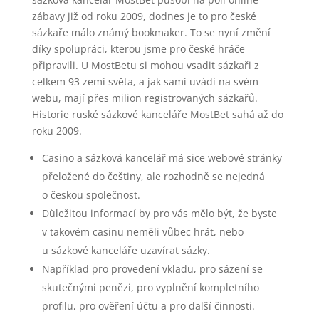
zábavy již od roku 2009, dodnes je to pro české
sázkaře málo známý bookmaker. To se nyní změní
díky spolupráci, kterou jsme pro české hráče
připravili. U MostBetu si mohou vsadit sázkaři z
celkem 93 zemí světa, a jak sami uvádí na svém
webu, mají přes milion registrovaných sázkařů.
Historie ruské sázkové kanceláře MostBet sahá až do
roku 2009.
Casino a sázková kancelář má sice webové stránky
přeložené do češtiny, ale rozhodně se nejedná
o českou společnost.
Důležitou informací by pro vás mělo být, že byste
v takovém casinu neměli vůbec hrát, nebo
u sázkové kanceláře uzavírat sázky.
Například pro provedení vkladu, pro sázení se
skutečnými penězi, pro vyplnění kompletního
profilu, pro ověření účtu a pro další činnosti.