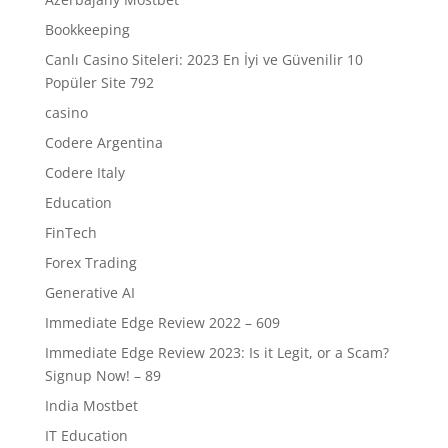
Bookkeeping
Canlı Casino Siteleri: 2023 En İyi ve Güvenilir 10
Popüler Site 792
casino
Codere Argentina
Codere Italy
Education
FinTech
Forex Trading
Generative AI
Immediate Edge Review 2022 – 609
Immediate Edge Review 2023: Is it Legit, or a Scam?
Signup Now! – 89
India Mostbet
IT Education