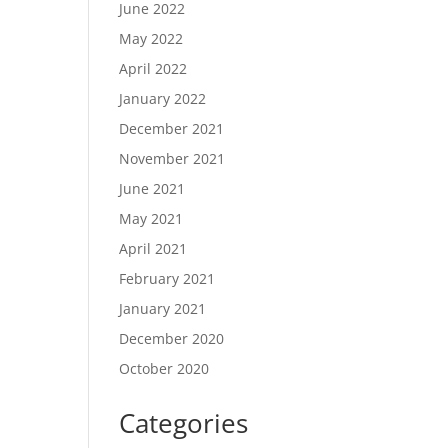
June 2022
May 2022
April 2022
January 2022
December 2021
November 2021
June 2021
May 2021
April 2021
February 2021
January 2021
December 2020
October 2020
Categories