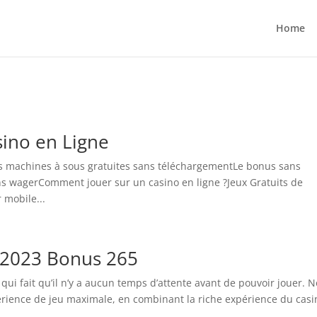
g plan for this site has expired.
Renew now
to avoid service d
Home
sino en Ligne
es machines à sous gratuites sans téléchargementLe bonus sans
ns wagerComment jouer sur un casino en ligne ?Jeux Gratuits de
 mobile...
s 2023 Bonus 265
ui fait qu’il n’y a aucun temps d’attente avant de pouvoir jouer. 
périence de jeu maximale, en combinant la riche expérience du casi