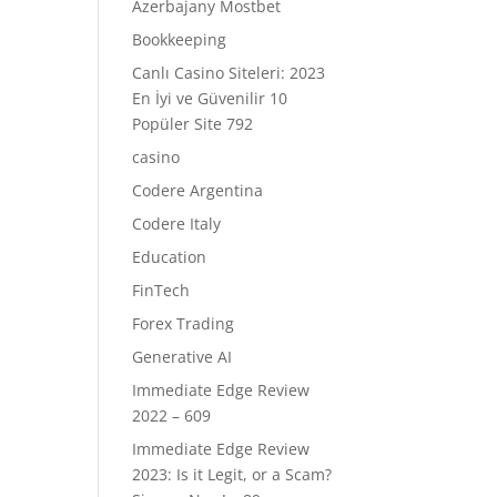
Azerbajany Mostbet
Bookkeeping
Canlı Casino Siteleri: 2023
En İyi ve Güvenilir 10
Popüler Site 792
casino
Codere Argentina
Codere Italy
Education
FinTech
Forex Trading
Generative AI
Immediate Edge Review
2022 – 609
Immediate Edge Review
2023: Is it Legit, or a Scam?