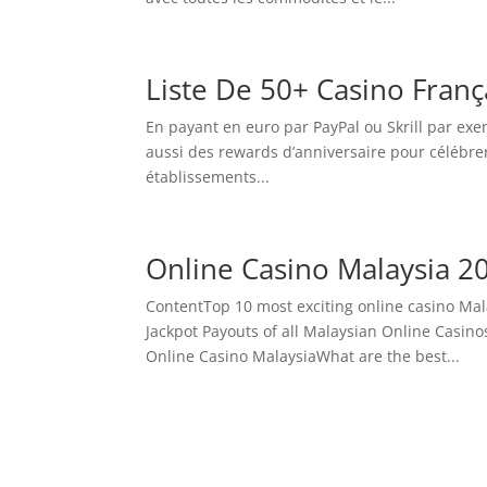
Liste De 50+ Casino Franç
En payant en euro par PayPal ou Skrill par ex
aussi des rewards d’anniversaire pour célébrer l
établissements...
Online Casino Malaysia 2
ContentTop 10 most exciting online casino Mal
Jackpot Payouts of all Malaysian Online Casinos
Online Casino MalaysiaWhat are the best...