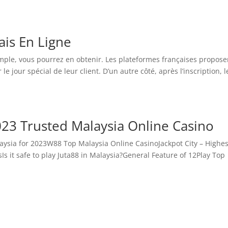
ais En Ligne
emple, vous pourrez en obtenir. Les plateformes françaises propose
e jour spécial de leur client. D’un autre côté, après l’inscription, l
023 Trusted Malaysia Online Casino
aysia for 2023W88 Top Malaysia Online CasinoJackpot City – Highes
Is it safe to play Juta88 in Malaysia?General Feature of 12Play Top