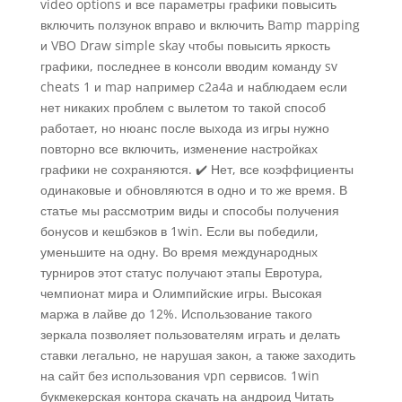
video options и все параметры графики повысить
включить ползунок вправо и включить Bamp mapping
и VBO Draw simple skay чтобы повысить яркость
графики, последнее в консоли вводим команду sv
cheats 1 и map например c2a4a и наблюдаем если
нет никаких проблем с вылетом то такой способ
работает, но нюанс после выхода из игры нужно
повторно все включить, изменение настройках
графики не сохраняются. ✔️ Нет, все коэффициенты
одинаковые и обновляются в одно и то же время. В
статье мы рассмотрим виды и способы получения
бонусов и кешбэков в 1win. Если вы победили,
уменьшите на одну. Во время международных
турниров этот статус получают этапы Евротура,
чемпионат мира и Олимпийские игры. Высокая
маржа в лайве до 12%. Использование такого
зеркала позволяет пользователям играть и делать
ставки легально, не нарушая закон, а также заходить
на сайт без использования vpn сервисов. 1win
букмекерская контора скачать на андроид Читать