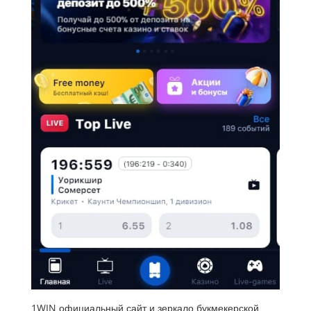
1WIN официальный сайт и зеркало букмекерской