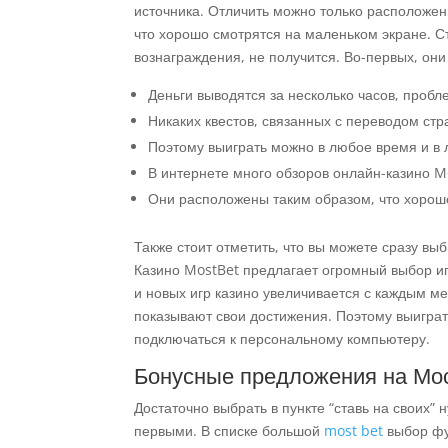
источника. Отличить можно только расположе
что хорошо смотрятся на маленьком экране. Ст
вознаграждения, не получится. Во-первых, он
Деньги выводятся за несколько часов, пробл
Никаких квестов, связанных с переводом ст
Поэтому выиграть можно в любое время и в
В интернете много обзоров онлайн-казино Mo
Они расположены таким образом, что хорош
Также стоит отметить, что вы можете сразу вы
Казино MostBet предлагает огромный выбор иг
и новых игр казино увеличивается с каждым ме
показывают свои достижения. Поэтому выиграт
подключаться к персональному компьютеру.
Бонусные предложения на Мо
Достаточно выбрать в пункте “ставь на своих”
первыми. В списке большой
most bet
выбор фу