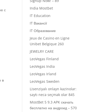
Signup Now! – 89
India Mostbet
ию с
IT Education
IT Вакансії
IT Образование
Jeux de Casino en Ligne
Unibet Belgique 260
JEWELRY CARE
LeoVegas Finland
LeoVegas India
LeoVegas Irland
ю в
LeoVegas Sweden
Lisenziyalı onlayn kazinolar:
я
saytı necə seçmək olar 845
MostBet 5 9.3 APK скачать
бесплатно на андроид – 570