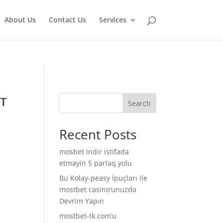
isruption.
About Us
Contact Us
Services
т
Search
Recent Posts
mosbet indir istifadə
etməyin 5 parlaq yolu
Bu Kolay-peasy İpuçları ile
mostbet casino’unuzda
Devrim Yapın
mostbet-tk.com’u