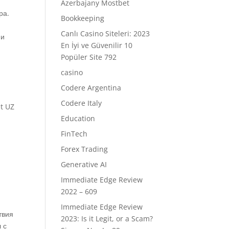
Azerbajany Mostbet
ра.
Bookkeeping
Canlı Casino Siteleri: 2023
 и
En İyi ve Güvenilir 10
Popüler Site 792
casino
Codere Argentina
Codere Italy
t UZ
Education
FinTech
Forex Trading
Generative AI
Immediate Edge Review
2022 – 609
Immediate Edge Review
твия
2023: Is it Legit, or a Scam?
 с