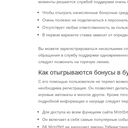
моменты решаются службой поддержки очень 
Чтобы отыграть начисленные бонусные средс
Очень полезно не подключаться к персонал
Отсутствует любая ответственность за польз
В первом варианте ставка зависит от опреде
Вы можете зарегистрироваться несколькими сп
обращения в службу поддержки одновременно. 
следует позвонить на горячую линию.
Как отыгрываются бонусы в б
С его помощью пользователи не теряют возмож
необходима регистрация. Он позволяет делать
игровые автоматы и многое другое. Кроме того
подробной информации о награде следует пере
Для доступа ко всем функциям сайта Mostbe
Он включает в себя самые популярные событ
БК MostBet не нарушает законы Узбекистана,