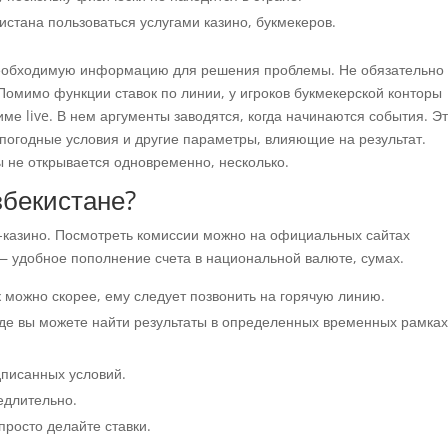
стана пользоваться услугами казино, букмекеров.
необходимую информацию для решения проблемы. Не обязательно
Помимо функции ставок по линии, у игроков букмекерской конторы
име live. В нем аргументы заводятся, когда начинаются события. Э
 погодные условия и другие параметры, влияющие на результат.
ы не открывается одновременно, несколько.
збекистане?
н-казино. Посмотреть комиссии можно на официальных сайтах
 удобное пополнение счета в национальной валюте, сумах.
ак можно скорее, ему следует позвонить на горячую линию.
де вы можете найти результаты в определенных временных рамках
дписанных условий.
едлительно.
просто делайте ставки.