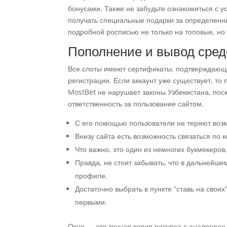
бонусами. Также не забудьте ознакомиться с 
получать специальные подарки за определенн
подробной росписью не только на топовые, но
Пополнение и вывод сред
Все слоты имеют сертификаты, подтверждающие
регистрации. Если аккаунт уже существует, то
MostBet не нарушает законы Узбекистана, поск
ответственность за пользование сайтом.
С его помощью пользователи не теряют воз
Внизу сайта есть возможность связаться по 
Что важно, это один из немногих букмекеров
Правда, не стоит забывать, что в дальнейш
профиле.
Достаточно выбрать в пункте “ставь на свои
первыми.
Окно — это точная копия ресурса с аналогич