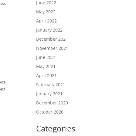
June 2022
ом,
May 2022
April 2022
January 2022
December 2021
November 2021
June 2021
May 2021
April 2021
ров
February 2021
оки
January 2021
December 2020
October 2020
Categories