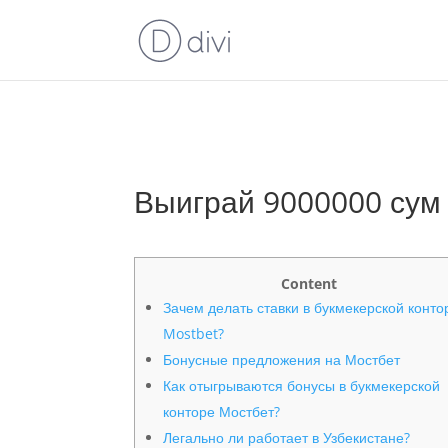
⚠️ Hostin
Выиграй 9000000 сум 
Content
Зачем делать ставки в букмекерской конто
Mostbet?
Бонусные предложения на Мостбет
Как отыгрываются бонусы в букмекерской
конторе Мостбет?
Легально ли работает в Узбекистане?