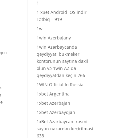
1
1 xBet Android iOS indir
Tətbiq – 919
1w
1win Azerbajany
1win Azərbaycanda
 для
qeydiyyat: bukmeker
kontorunun saytına daxil
olun və 1win AZ-da
qeydiyyatdan keçin 766
1WIN Official In Russia
е
1xbet Argentina
в
ее
1xbet Azerbajan
1xbet Azerbaydjan
1xBet Azərbaycan: rəsmi
saytın nəzərdən keçirilməsi
638