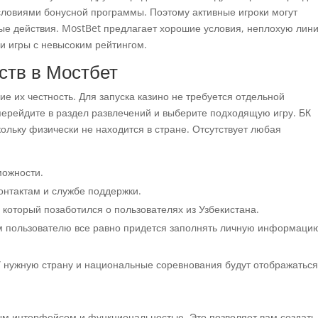
условиями бонусной программы. Поэтому активные игроки могут
ые действия. MostBet предлагает хорошие условия, неплохую лин
 и игры с невысоким рейтингом.
ств в Мостбет
 их честность. Для запуска казино не требуется отдельной
 перейдите в раздел развлечений и выберите подходящую игру. БК
ольку физически не находится в стране. Отсутствует любая
можности.
контактам и службе поддержки.
, который позаботился о пользователях из Узбекистана.
ем пользователю все равно придется заполнять личную информаци
х” нужную страну и национальные соревнования будут отображатьс
ным интерфейсом и функциональностью. Это позволяет вам создать