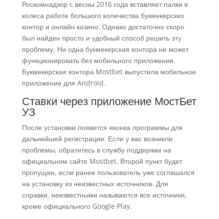
Роскомнадзор с весны 2016 года вставляет палки в
колеса работе большого количества букмекерских
контор и онлайн казино. Однако достаточно скоро
был найден просто и удобный способ решить эту
проблему. Ни одна букмекерская контора не может
функционировать без мобильного приложения.
Букмекерская контора Mostbet выпустила мобильное
приложение для Android.
Ставки через приложение МостБет
УЗ
После установки появится иконка программы для
дальнейшей регистрации. Если у вас возникли
проблемы, обратитесь в службу поддержки на
официальном сайте Mostbet. Второй пункт будет
пропущен, если ранее пользователь уже соглашался
на установку из неизвестных источников. Для
справки, неизвестными называются все источники,
кроме официального Google Play.