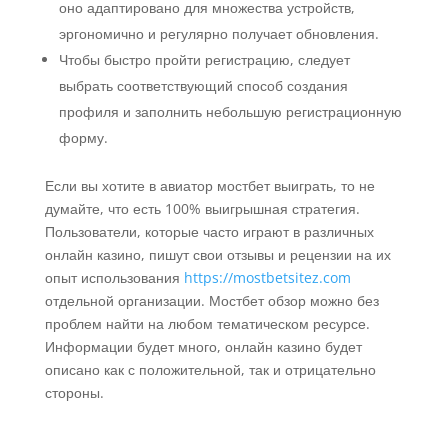
оно адаптировано для множества устройств,
эргономично и регулярно получает обновления.
Чтобы быстро пройти регистрацию, следует
выбрать соответствующий способ создания
профиля и заполнить небольшую регистрационную
форму.
Если вы хотите в авиатор мостбет выиграть, то не
думайте, что есть 100% выигрышная стратегия.
Пользователи, которые часто играют в различных
онлайн казино, пишут свои отзывы и рецензии на их
опыт использования
https://mostbetsitez.com
отдельной организации. Мостбет обзор можно без
проблем найти на любом тематическом ресурсе.
Информации будет много, онлайн казино будет
описано как с положительной, так и отрицательно
стороны.