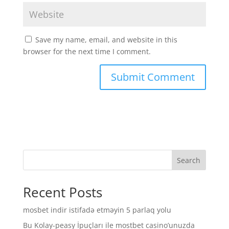
Save my name, email, and website in this
browser for the next time I comment.
Search
Recent Posts
mosbet indir istifadə etməyin 5 parlaq yolu
Bu Kolay-peasy İpuçları ile mostbet casino’unuzda