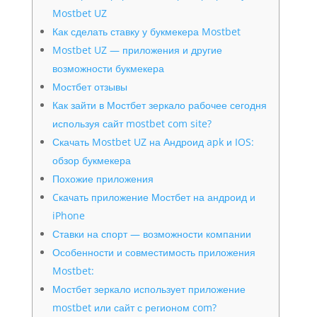
Mostbet UZ
Как сделать ставку у букмекера Mostbet
Mostbet UZ — приложения и другие
возможности букмекера
Мостбет отзывы
Как зайти в Мостбет зеркало рабочее сегодня
используя сайт mostbet com site?
Скачать Mostbet UZ на Андроид apk и IOS:
обзор букмекера
Похожие приложения
Cкачать приложение Мостбет на андроид и
iPhone
Ставки на спорт — возможности компании
Особенности и совместимость приложения
Mostbet:
Мостбет зеркало использует приложение
mostbet или сайт с регионом com?