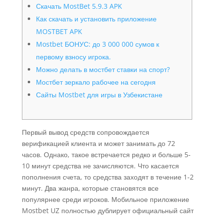
Скачать MostBet 5.9.3 APK
Как скачать и установить приложение
MOSTBET APK
Mostbet БОНУС: до 3 000 000 сумов к
первому взносу игрока.
Можно делать в мостбет ставки на спорт?
Мостбет зеркало рабочее на сегодня
Сайты Mostbet для игры в Узбекистане
Первый вывод средств сопровождается
верификацией клиента и может занимать до 72
часов. Однако, такое встречается редко и больше 5-
10 минут средства не зачисляются. Что касается
пополнения счета, то средства заходят в течение 1-2
минут. Два жанра, которые становятся все
популярнее среди игроков. Мобильное приложение
Mostbet UZ полностью дублирует официальный сайт