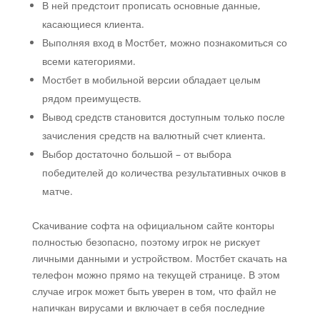
В ней предстоит прописать основные данные,
касающиеся клиента.
Выполняя вход в Мостбет, можно познакомиться со
всеми категориями.
Мостбет в мобильной версии обладает целым
рядом преимуществ.
Вывод средств становится доступным только после
зачисления средств на валютный счет клиента.
Выбор достаточно большой – от выбора
победителей до количества результативных очков в
матче.
Скачивание софта на официальном сайте конторы
полностью безопасно, поэтому игрок не рискует
личными данными и устройством. Мостбет скачать на
телефон можно прямо на текущей странице. В этом
случае игрок может быть уверен в том, что файл не
напичкан вирусами и включает в себя последние