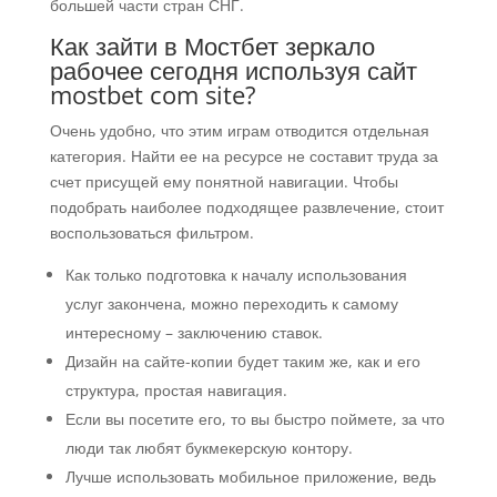
большей части стран СНГ.
Как зайти в Мостбет зеркало
рабочее сегодня используя сайт
mostbet com site?
Очень удобно, что этим играм отводится отдельная
категория. Найти ее на ресурсе не составит труда за
счет присущей ему понятной навигации. Чтобы
подобрать наиболее подходящее развлечение, стоит
воспользоваться фильтром.
Как только подготовка к началу использования
услуг закончена, можно переходить к самому
интересному – заключению ставок.
Дизайн на сайте-копии будет таким же, как и его
структура, простая навигация.
Если вы посетите его, то вы быстро поймете, за что
люди так любят букмекерскую контору.
Лучше использовать мобильное приложение, ведь