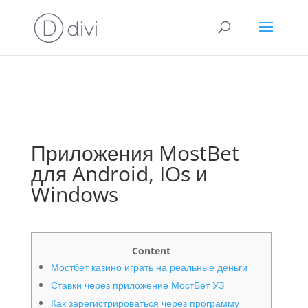
⚠️ Hosting plan for this site has expired.
Renew now
to
avoid service disruption.
Приложения MostBet
для Android, IOs и
Windows
Content
Мостбет казино играть на реальные деньги
Ставки через приложение МостБет УЗ
Как зарегистрироваться через программу