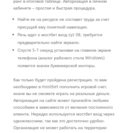
ранг в итоговой таблице. Авторизация в личном
кабинете – простая и быстрая процедура.
Найти ее на ресурсе не составит труда за счет
присущей ему понятной навигации.
Речь идет о мостбет вход syz 08, требуется
предварительно найти зеркало.
Спустя 5-7 секунд установки на главном экране
телефона (аналог рабочего стола Windows)
появится значок букмекерской конторы.
Как только будет пройдена регистрация, то вам
необходимо в mostbet пополнить игровой счет,
иначе вы не сможете играть на реальные деньги.
Авторизация на сайте может произойти любыми
способами в зависимости от желания постоянного
клиента. Нередко используется мостбет вход через
одноклассники, так как это достаточно удобно.
Организация не может работать на территории