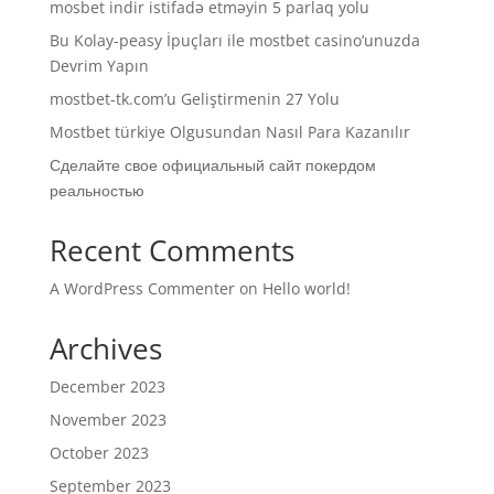
mosbet indir istifadə etməyin 5 parlaq yolu
Bu Kolay-peasy İpuçları ile mostbet casino’unuzda
Devrim Yapın
mostbet-tk.com’u Geliştirmenin 27 Yolu
Mostbet türkiye Olgusundan Nasıl Para Kazanılır
Сделайте свое официальный сайт покердом
реальностью
Recent Comments
A WordPress Commenter
on
Hello world!
Archives
December 2023
November 2023
October 2023
September 2023