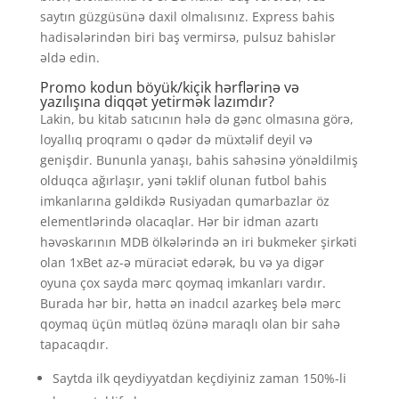
saytın güzgüsünə daxil olmalısınız. Express bahis
hadisələrindən biri baş vermirsə, pulsuz bahislər
əldə edin.
Promo kodun böyük/kiçik hərflərinə və
yazılışına diqqət yetirmək lazımdır?
Lakin, bu kitab satıcının hələ də gənc olmasına görə,
loyallıq proqramı o qədər də müxtəlif deyil və
genişdir. Bununla yanaşı, bahis sahəsinə yönəldilmiş
olduqca ağırlaşır, yəni təklif olunan futbol bahis
imkanlarına gəldikdə Rusiyadan qumarbazlar öz
elementlərində olacaqlar. Hər bir idman azartı
həvəskarının MDB ölkələrində ən iri bukmeker şirkəti
olan 1xBet az-ə müraciət edərək, bu və ya digər
oyuna çox sayda mərc qoymaq imkanları vardır.
Burada hər bir, hətta ən inadcıl azarkeş belə mərc
qoymaq üçün mütləq özünə maraqlı olan bir sahə
tapacaqdır.
Saytda ilk qeydiyyatdan keçdiyiniz zaman 150%-li