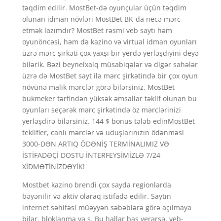
təqdim edilir. MostBet-də oyunçular üçün təqdim
olunan idman növləri MostBet BK-da necə mərc
etmək lazımdır? MostBet rəsmi veb saytı həm
oyunöncəsi, həm də kazino və virtual idman oyunları
üzrə mərc şirkəti çox yaxşı bir yerdə yerləşdiyini deyə
bilərik. Bəzi beynelxalq müsabiqələr və digər sahələr
üzrə də MostBet sayt ilə mərc şirkətində bir çox oyun
növünə malik mərclər görə bilərsiniz. MostBet
bukmeker tərfindən yüksək əmsallar təklif olunan bu
oyunları seçərək mərc şirkətində öz mərclərinizi
yerləşdirə bilərsiniz. 144 $ bonus tələb edinMostBet
teklifler, canlı mərclər və uduşlarınızın ödənməsi
3000-DƏN ARTIQ ÖDƏNİŞ TERMİNALIMIZ VƏ
İSTİFADƏÇİ DOSTU İNTERFEYSİMİZLƏ 7/24
XİDMƏTİNİZDƏYİK!
Mostbet kazino brendi çox sayda regionlarda
bəyənilir və aktiv olaraq istifadə edilir. Saytın
internet səhifəsi müəyyən səbəblərə görə açılmaya
bilər, bloklanma və s. Bu hallar baş verərsə, veb-