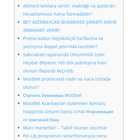
Aliment kimlərə verilir, məbləği nə qədərdir,
hesablanması hansı formadadır?
BET AZERBAYCAN BUKMEKER ŞİRKƏTİ NƏYƏ
ZƏMANƏT VERİR?
Promo kodun böyük/kiçik hərflərinə və
yazılışına diqqət yetirmək lazımdır?
Sabirabad rayonunda Ümummilli Lider
Heydər Əliyevin 100 illik yubileyinə həsr
olunan fləşmob keçirilib
Mostbet promo kod nədir və nəcə istifadə
olunur?
Оценить букмекера Mostbet
MostBet Azərbaycan bukmeker kontoru
haqqında ümumi baxış-icmal Информация
от компаний Баку
Mərc marketləri – Təklif olunan seçimlər
Pin Up proqramını smartfonunuza necə