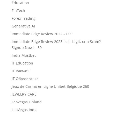
Education
FinTech
Forex Trading
Generative AI
Immediate Edge Review 2022 – 609
Immediate Edge Review 2023: Is it Legit, or a Scam?
Signup Now! – 89
India Mostbet
IT Education
IT Вакансії
IT Образование
Jeux de Casino en Ligne Unibet Belgique 260
JEWELRY CARE
LeoVegas Finland
LeoVegas India