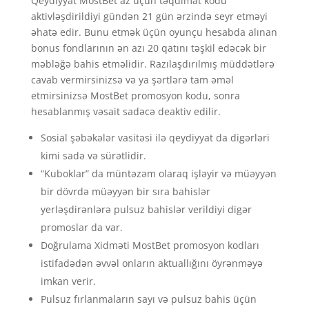
Qeydiyyat MostBet az üçün təqdimat kodu
aktivləşdirildiyi gündən 21 gün ərzində seyr etməyi
əhatə edir. Bunu etmək üçün oyunçu hesabda alınan
bonus fondlarının ən azı 20 qatını təşkil edəcək bir
məbləğə bahis etməlidir. Razılaşdırılmış müddətlərə
cavab vermirsinizsə və ya şərtlərə tam əməl
etmirsinizsə MostBet promosyon kodu, sonra
hesablanmış vəsait sadəcə deaktiv edilir.
Sosial şəbəkələr vasitəsi ilə qeydiyyat da digərləri
kimi sadə və sürətlidir.
“Kuboklar” da müntəzəm olaraq işləyir və müəyyən
bir dövrdə müəyyən bir sıra bahislər
yerləşdirənlərə pulsuz bahislər verildiyi digər
promoslar da var.
Doğrulama Xidməti MostBet promosyon kodları
istifadədən əvvəl onların aktuallığını öyrənməyə
imkan verir.
Pulsuz fırlanmaların sayı və pulsuz bahis üçün