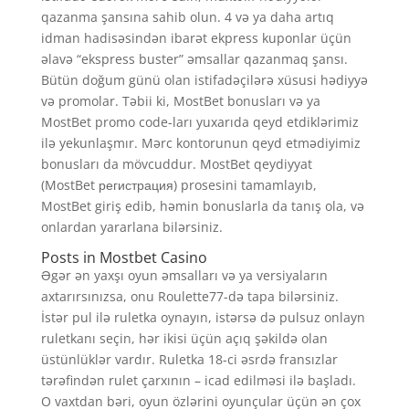
qazanma şansına sahib olun. 4 və ya daha artıq
idman hadisəsindən ibarət ekpress kuponlar üçün
əlavə “ekspress buster” əmsallar qazanmaq şansı.
Bütün doğum günü olan istifadəçilərə xüsusi hədiyyə
və promolar. Təbii ki, MostBet bonusları və ya
MostBet promo code-ları yuxarıda qeyd etdiklərimiz
ilə yekunlaşmır. Mərc kontorunun qeyd etmədiyimiz
bonusları da mövcuddur. MostBet qeydiyyat
(MostBet регистрация) prosesini tamamlayıb,
MostBet giriş edib, həmin bonuslarla da tanış ola, və
onlardan yararlana bilərsiniz.
Posts in Mostbet Casino
Əgər ən yaxşı oyun əmsalları və ya versiyaların
axtarırsınızsa, onu Roulette77-də tapa bilərsiniz.
İstər pul ilə ruletka oynayın, istərsə də pulsuz onlayn
ruletkanı seçin, hər ikisi üçün açıq şəkildə olan
üstünlüklər vardır. Ruletka 18-ci əsrdə fransızlar
tərəfindən rulet çarxının – icad edilməsi ilə başladı.
O vaxtdan bəri, oyun özlərini oyunçular üçün ən çox