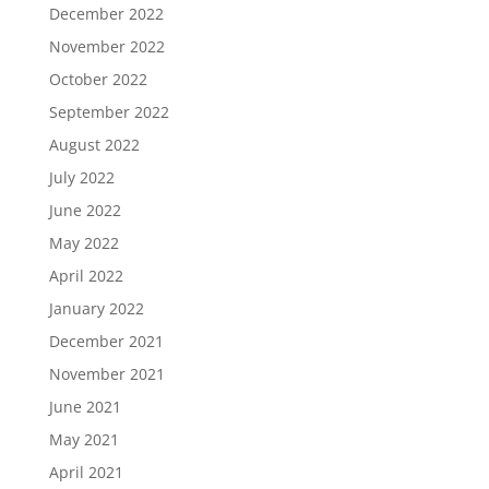
December 2022
November 2022
October 2022
September 2022
August 2022
July 2022
June 2022
May 2022
April 2022
January 2022
December 2021
November 2021
June 2021
May 2021
April 2021