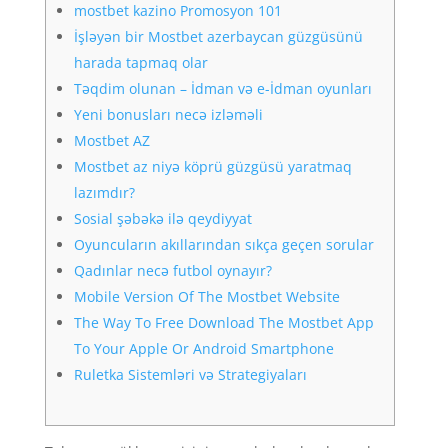
mostbet kazino Promosyon 101
İşləyən bir Mostbet azerbaycan güzgüsünü
harada tapmaq olar
Təqdim olunan – İdman və e-İdman oyunları
Yeni bonusları necə izləməli
Mostbet AZ
Mostbet az niyə köprü güzgüsü yaratmaq
lazımdır?
Sosial şəbəkə ilə qeydiyyat
Oyuncuların akıllarından sıkça geçen sorular
Qadınlar necə futbol oynayır?
Mobile Version Of The Mostbet Website
The Way To Free Download The Mostbet App
To Your Apple Or Android Smartphone
Ruletka Sistemləri və Strategiyaları