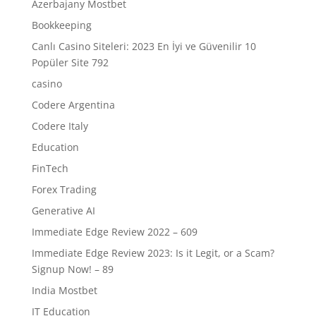
Azerbajany Mostbet
Bookkeeping
Canlı Casino Siteleri: 2023 En İyi ve Güvenilir 10
Popüler Site 792
casino
Codere Argentina
Codere Italy
Education
FinTech
Forex Trading
Generative AI
Immediate Edge Review 2022 – 609
Immediate Edge Review 2023: Is it Legit, or a Scam?
Signup Now! – 89
India Mostbet
IT Education