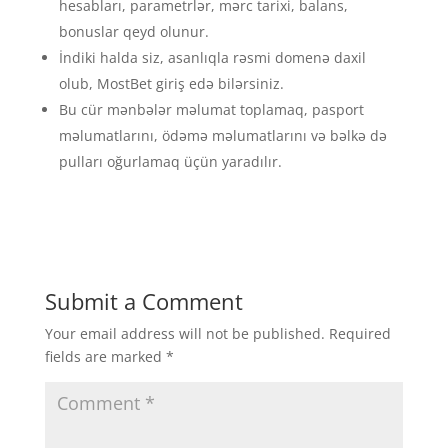
hesabları, parametrlər, mərc tarixi, balans,
bonuslar qeyd olunur.
İndiki halda siz, asanlıqla rəsmi domenə daxil
olub, MostBet giriş edə bilərsiniz.
Bu cür mənbələr məlumat toplamaq, pasport
məlumatlarını, ödəmə məlumatlarını və bəlkə də
pulları oğurlamaq üçün yaradılır.
Submit a Comment
Your email address will not be published.
Required
fields are marked
*